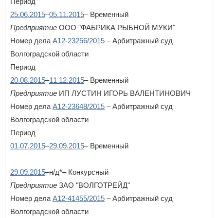
Период
Республика Татарстан
25.06.2015
–
05.11.2015
– Временный
Республика Тыва
Предприятие
Республика Хакасия
ООО "ФАБРИКА РЫБНОЙ МУКИ"
Ростовская область
Номер дела
А12-23256/2015
– Арбитражный суд
Рязанская область
Волгоградской области
С
ВОЙТИ
Не запоминать меня
Период
Самарская область
20.08.2015
–
11.12.2015
– Временный
Санкт-Петербург
Если вы АУ, то
зарегистрируйтесь
, если не можете войти, то
Саратовская область
восстановите параль
либо отправьте заявку на
Предприятие
ИП ЛУСТИН ИГОРЬ ВАЛЕНТИНОВИЧ
au-info@mail.ru
Сахалинская область
Номер дела
А12-23648/2015
– Арбитражный суд
Свердловская область
Волгоградской области
Севастополь
Смоленская область
Период
Ставропольский край
01.07.2015
–
29.09.2015
– Временный
Т
29.09.2015
–н/д*– Конкурсный
Тамбовская область
Тверская область
Предприятие
ЗАО "ВОЛГОТРЕЙД"
Томская область
Номер дела
А12-41455/2015
– Арбитражный суд
Тульская область
Волгоградской области
Тюменская область