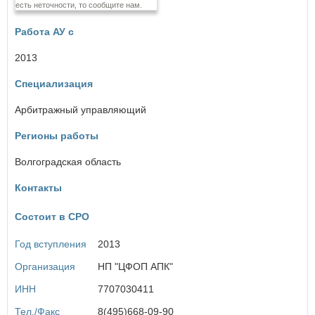
есть неточности, то сообщите нам.
Еврейская автономная область
Работа АУ с
З
Забайкальский край
2013
Специализация
И
Ивановская область
Арбитражный управляющий
Иркутская область
Регионы работы
К
Волгоградская область
Кабардино-Балкарская Республика
Калининградская область
Контакты
Калужская область
Камчатский край
Состоит в СРО
Карачаево-Черкесская Республика
Кемеровская область
Год вступления
2013
Кировская область
Костромская область
Организация
НП "ЦФОП АПК"
Краснодарский край
ИНН
7707030411
Красноярский край
Курганская область
Тел./Факс
8(495)668-09-90