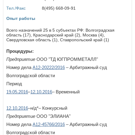
Курская область
Тел./Факс
8(495) 668-09-91
Л
Ленинградская область
Опыт работы
Липецкая область
Всего назначений 25 в 5 субъектах РФ: Волгоградская
область (17), Краснодарский край (2), Москва (4),
М
Свердловская область (1), Ставропольский край (1)
Магаданская область
Москва
Процедуры:
Московская область
Предприятие
ООО "ТД ЮГПРОММЕТАЛЛ"
Мурманская область
Номер дела
А12-20222/2016
– Арбитражный суд
Н
Волгоградской области
Ненецкий автономный округ
Период
Нижегородская область
19.05.2016
–
12.10.2016
– Временный
Новгородская область
Новосибирская область
12.10.2016
–н/д*– Конкурсный
О
Предприятие
ООО "ЭЛИАНА"
Омская область
Номер дела
А12-45766/2016
– Арбитражный суд
Оренбургская область
Орловская область
Волгоградской области