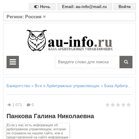
Ночь
Email: au-info@mail.ru
Войти
Регион: Россия
А
Алтайский край
Амурская область
Архангельская область
Астраханская область
Б
Белгородская область
Брянская область
Банкротство
»
Все о Арбитражных управляющих
»
База Арбитражны
В
Владимирская область
1 071
0
Волгоградская область
Панкова Галина Николаевна
Вологодская область
Воронежская область
Если у вас есть информация об
арбитражном управляющем, которая
не отражена на нашем сайте, или в
Е
представленной на сайте информации