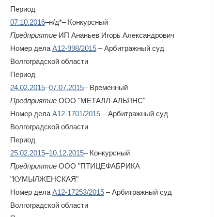
Период
П
07.10.2016
–н/д*– Конкурсный
Пензенская область
Предприятие
ИП Ананьев Игорь Александрович
Пермский край
Приморский край
Номер дела
А12-998/2015
– Арбитражный суд
Псковская область
Волгоградской области
Период
Р
24.02.2015
–
07.07.2015
– Временный
Республика Адыгея
Республика Алтай
Предприятие
ООО "МЕТАЛЛ-АЛЬЯНС"
Республика Башкортостан
Номер дела
А12-1701/2015
– Арбитражный суд
Республика Бурятия
Волгоградской области
Республика Дагестан
Республика Ингушетия
Период
×
Заголовок модального окна
Республика Калмыкия
25.02.2015
–
10.12.2015
– Конкурсный
Республика Карелия
Предприятие
ООО "ПТИЦЕФАБРИКА
Республика Коми
Имя пользователя:
Республика Крым
"КУМЫЛЖЕНСКАЯ"
Республика Марий Эл
Номер дела
А12-17253/2015
– Арбитражный суд
Республика Мордовия
Волгоградской области
Республика Саха (Якутия)
Республика Северная Осетия - Алания
Пароль:
Забыли пароль?