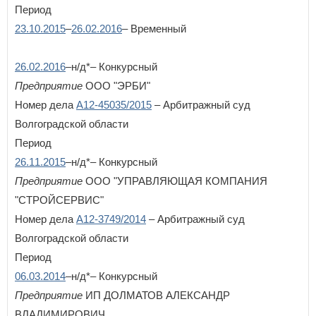
Период
У
23.10.2015
–
26.02.2016
– Временный
Удмуртская Республика
Ульяновская область
26.02.2016
–н/д*– Конкурсный
Х
Предприятие
ООО "ЭРБИ"
Хабаровский край
Номер дела
А12-45035/2015
– Арбитражный суд
Ханты-Мансийский автономный округ - Югра
Волгоградской области
Ч
Период
Челябинская область
26.11.2015
–н/д*– Конкурсный
Чеченская Республика
Предприятие
ООО "УПРАВЛЯЮЩАЯ КОМПАНИЯ
Чувашская Республика
"СТРОЙСЕРВИС"
Чукотский автономный округ
Номер дела
А12-3749/2014
– Арбитражный суд
Я
Волгоградской области
Ямало-Ненецкий автономный округ
Период
Ярославская область
06.03.2014
–н/д*– Конкурсный
Предприятие
ИП ДОЛМАТОВ АЛЕКСАНДР
ВЛАДИМИРОВИЧ