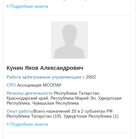
Подробная анкета
У
Удмуртская Республика
Ульяновская область
Х
Хабаровский край
Ханты-Мансийский автономный округ - Югра
Ч
Кунин Яков Александрович
Челябинская область
Чеченская Республика
Работа арбитражным управляющим с
2002
Чувашская Республика
СРО
Ассоциация МСОПАУ
Чукотский автономный округ
Регионы деятельности
Республика Татарстан
,
Краснодарский край
,
Республика Марий Эл
,
Удмуртская
Я
Республика
,
Чувашская Республика
Ямало-Ненецкий автономный округ
Опыт работы
Всего назначений 20 в 2 субъектах РФ:
Республика Татарстан (19), Удмуртская Республика (1)
Ярославская область
Подробная анкета