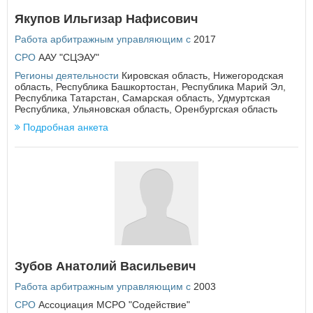
Еврейская автономная область
Якупов Ильгизар Нафисович
З
Работа арбитражным управляющим с
2017
Забайкальский край
СРО
ААУ "СЦЭАУ"
Регионы деятельности
Кировская область
,
Нижегородская
И
область
,
Республика Башкортостан
,
Республика Марий Эл
,
Республика Татарстан
,
Самарская область
,
Удмуртская
Ивановская область
Республика
,
Ульяновская область
,
Оренбургская область
Иркутская область
Подробная анкета
К
Кабардино-Балкарская Республика
Калининградская область
Калужская область
Камчатский край
Карачаево-Черкесская Республика
Кемеровская область
Кировская область
Костромская область
Зубов Анатолий Васильевич
Краснодарский край
Работа арбитражным управляющим с
2003
Красноярский край
Курганская область
СРО
Ассоциация МСРО "Содействие"