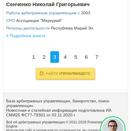
Сенченко Николай Григорьевич
Работа арбитражным управляющим с
2003
СРО
Ассоциация "Меркурий"
Регионы деятельности
Республика Марий Эл
Подробная анкета
1
2
3
4
5
6
7
НАЙТИ
УПРАВЛЯЮЩЕГО
База арбитражных управляющих, банкротство, поиск
управляющих.
Новостная и статейная информация подготовлена ИА
СМИ25 ФС77-79301 от 02.11.2020 г.
Всё об арбитражных управляющих © 2011-
2026
Powered by DataLife
Engine
Используя сайт в целом или по отдельности, вы соглашаетсь с