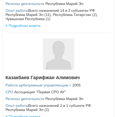
Курская область
Регионы деятельности
Республика Марий Эл
Л
Опыт работы
Всего назначений 14 в 3 субъектах РФ:
Республика Марий Эл (11), Республика Татарстан (2),
Ленинградская область
Чувашская Республика (1)
Липецкая область
Подробная анкета
М
Магаданская область
×
Заголовок модального окна
Москва
Московская область
Мурманская область
Имя пользователя:
Н
Ненецкий автономный округ
Нижегородская область
Казакбаев Гарифжан Алимович
Пароль:
Забыли пароль?
Новгородская область
Работа арбитражным управляющим с
2005
Новосибирская область
СРО
Ассоциация "Первая СРО АУ"
О
Регионы деятельности
Республика Марий Эл
Омская область
Опыт работы
Всего назначений 2 в 1 субъекте РФ:
Оренбургская область
Республика Марий Эл (2)
ВОЙТИ
Не запоминать меня
Орловская область
Подробная анкета