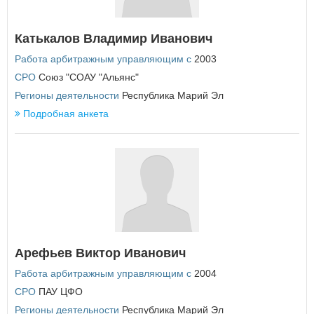
Республика Татарстан
Республика Тыва
Катькалов Владимир Иванович
Республика Хакасия
Ростовская область
Работа арбитражным управляющим с
2003
Рязанская область
СРО
Союз "СОАУ "Альянс"
С
Регионы деятельности
Республика Марий Эл
Самарская область
Подробная анкета
Санкт-Петербург
Саратовская область
Сахалинская область
Свердловская область
Севастополь
Смоленская область
Ставропольский край
Т
Тамбовская область
Арефьев Виктор Иванович
Тверская область
Работа арбитражным управляющим с
2004
Томская область
Тульская область
СРО
ПАУ ЦФО
Тюменская область
Регионы деятельности
Республика Марий Эл