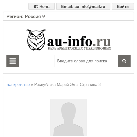
Ночь
Email: au-info@mail.ru
Войти
Регион: Россия
А
Алтайский край
Амурская область
Архангельская область
Астраханская область
Б
Белгородская область
Брянская область
Банкротство
» Республика Марий Эл » Страница 3
В
Владимирская область
Волгоградская область
Вологодская область
Воронежская область
Е