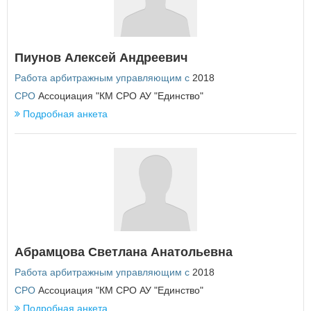
Республика Татарстан
Республика Тыва
Республика Хакасия
Ростовская область
Пиунов Алексей Андреевич
Рязанская область
Работа арбитражным управляющим с
2018
С
СРО
Ассоциация "КМ СРО АУ "Единство"
Самарская область
Подробная анкета
Санкт-Петербург
Саратовская область
Сахалинская область
Свердловская область
Севастополь
Смоленская область
Ставропольский край
Т
Тамбовская область
Абрамцова Светлана Анатольевна
Тверская область
Работа арбитражным управляющим с
2018
Томская область
Тульская область
СРО
Ассоциация "КМ СРО АУ "Единство"
Тюменская область
Подробная анкета