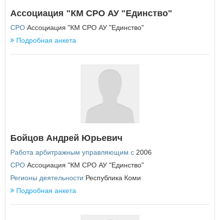
Еврейская автономная область
Ассоциация "КМ СРО АУ "Единство"
З
СРО
Ассоциация "КМ СРО АУ "Единство"
Забайкальский край
Подробная анкета
И
Ивановская область
Иркутская область
К
Кабардино-Балкарская Республика
Калининградская область
Калужская область
Бойцов Андрей Юрьевич
Камчатский край
Работа арбитражным управляющим с
2006
Карачаево-Черкесская Республика
Кемеровская область
СРО
Ассоциация "КМ СРО АУ "Единство"
Кировская область
Регионы деятельности
Республика Коми
Костромская область
Подробная анкета
Краснодарский край
Красноярский край
Курганская область