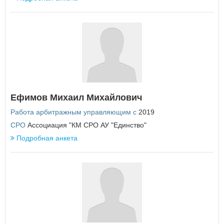
У
Удмуртская Республика
Ульяновская область
Х
Хабаровский край
Ханты-Мансийский автономный округ - Югра
Ефимов Михаил Михайлович
Ч
Работа арбитражным управляющим с
2019
Челябинская область
Чеченская Республика
СРО
Ассоциация "КМ СРО АУ "Единство"
Чувашская Республика
Подробная анкета
Чукотский автономный округ
Я
Ямало-Ненецкий автономный округ
Ярославская область