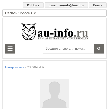
Ночь
Email: au-info@mail.ru
Войти
Регион: Россия
А
Алтайский край
Амурская область
Архангельская область
Астраханская область
Б
Белгородская область
Брянская область
Банкротство
» 2309090437
В
Владимирская область
Волгоградская область
Вологодская область
Воронежская область
Е