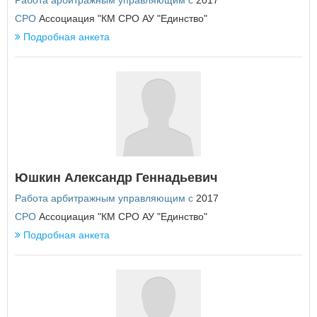
Работа арбитражным управляющим с
2017
СРО
Ассоциация "КМ СРО АУ "Единство"
П
Подробная анкета
Пензенская область
Пермский край
Приморский край
Псковская область
Р
Республика Адыгея
Республика Алтай
Республика Башкортостан
Республика Бурятия
Юшкин Александр Геннадьевич
Республика Дагестан
Работа арбитражным управляющим с
2017
Республика Ингушетия
Республика Калмыкия
СРО
Ассоциация "КМ СРО АУ "Единство"
Республика Карелия
Подробная анкета
Республика Коми
Республика Крым
Республика Марий Эл
Республика Мордовия
Республика Саха (Якутия)
Республика Северная Осетия - Алания