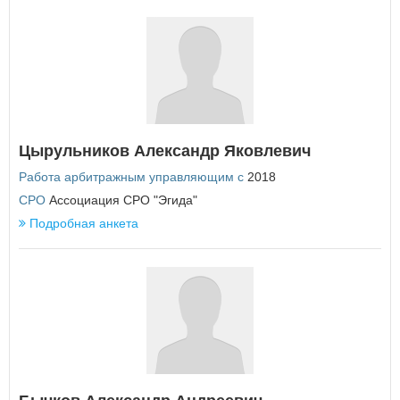
У
Удмуртская Республика
Ульяновская область
Х
Хабаровский край
Ханты-Мансийский автономный округ - Югра
Цырульников Александр Яковлевич
Работа арбитражным управляющим с
2018
Ч
СРО
Ассоциация СРО "Эгида"
Челябинская область
Чеченская Республика
Подробная анкета
Чувашская Республика
Чукотский автономный округ
Я
Ямало-Ненецкий автономный округ
Ярославская область