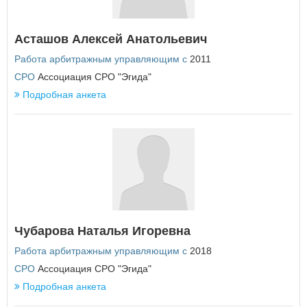
Республика Татарстан
Республика Тыва
Асташов Алексей Анатольевич
Республика Хакасия
Ростовская область
Работа арбитражным управляющим с
2011
Рязанская область
СРО
Ассоциация СРО "Эгида"
С
Подробная анкета
Самарская область
Санкт-Петербург
Саратовская область
Сахалинская область
Свердловская область
Севастополь
Смоленская область
Ставропольский край
Т
Чубарова Наталья Игоревна
Тамбовская область
Работа арбитражным управляющим с
2018
Тверская область
СРО
Ассоциация СРО "Эгида"
Томская область
Тульская область
Подробная анкета
Тюменская область