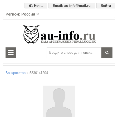
Ночь
Email: au-info@mail.ru
Войти
Регион: Россия
А
Алтайский край
Амурская область
Архангельская область
Астраханская область
Б
Белгородская область
Брянская область
Банкротство
» 5836141204
В
Владимирская область
Волгоградская область
Вологодская область
Воронежская область
Е