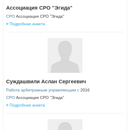
Еврейская автономная область
Ассоциация СРО "Эгида"
З
СРО
Ассоциация СРО "Эгида"
Забайкальский край
Подробная анкета
И
Ивановская область
Иркутская область
К
Кабардино-Балкарская Республика
Калининградская область
Калужская область
Суждашвили Аслан Сергеевич
Камчатский край
Работа арбитражным управляющим с
2016
Карачаево-Черкесская Республика
Кемеровская область
СРО
Ассоциация СРО "Эгида"
Кировская область
Подробная анкета
Костромская область
Краснодарский край
Красноярский край
Курганская область