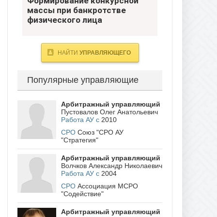
Формирование конкурсной
банкротстве физического лица
массы при банкротстве
физического лица
- Югра
НАЙТИ
УПРАВЛЯЮЩЕГО
Популярные управляющие
Арбитражный управляющий
Пустовалов Олег Анатольевич
Работа АУ с
2010
СРО
Союз "СРО АУ
"Стратегия"
Арбитражный управляющий
Волчков Александр Николаевич
Работа АУ с
2004
СРО
Ассоциация МСРО
"Содействие"
Арбитражный управляющий