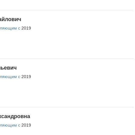
айлович
вляющим с
2019
льевич
вляющим с
2019
ксандровна
вляющим с
2019