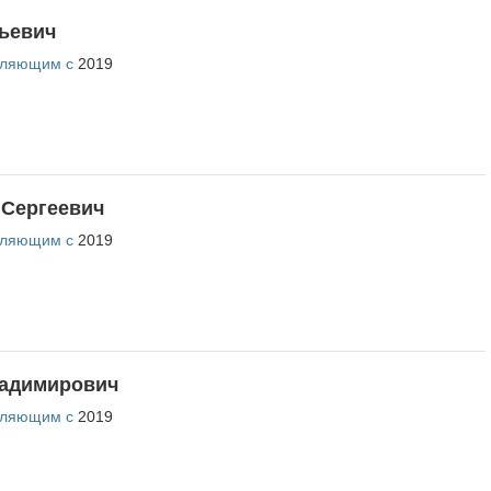
можете войти, то
восстановите параль
либо
ская область
отправьте заявку на
ьевич
au-info@mail.ru
вляющим с
2019
 Сергеевич
вляющим с
2019
адимирович
вляющим с
2019