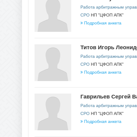
Забайкальский край
П
Работа арбитражным упра
Пензе
И
СРО
НП "ЦФОП АПК"
Пермс
Ивановская область
Примо
Подробная анкета
Иркутская область
Псков
К
Р
Кабардино-Балкарская Республика
Титов Игорь Леонид
Респу
Калининградская область
Респу
Калужская область
Работа арбитражным упра
Респу
Камчатский край
Респу
СРО
НП "ЦФОП АПК"
Карачаево-Черкесская Республика
Респу
Кемеровская область
Подробная анкета
Респу
Кировская область
Респу
Костромская область
Респу
Краснодарский край
Респу
Красноярский край
Респу
Гаврильев Сергей В
Курганская область
Респу
Курская область
Респу
Работа арбитражным упра
Респуб
СРО
НП "ЦФОП АПК"
Респу
Респу
Подробная анкета
Респу
Респу
Росто