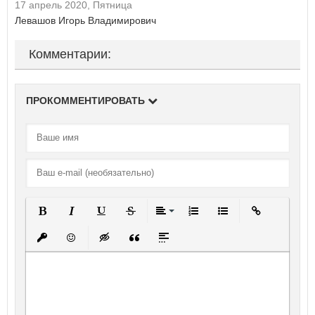
17 апрель 2020, Пятница
Левашов Игорь Владимирович
Комментарии:
ПРОКОММЕНТИРОВАТЬ
Полужирный
Курсив
Подчеркнутый
Зачеркнутый
Выравнивание
Нумерованный список
Маркированный спи
Вставить ссы
Вставить защищенную ссылку
Вставить смайлик
Вставка скрытого текста
Вставка цитаты
Вставка спойлера