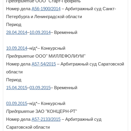
Предприятие
ООО "Старт-Профиль"
Номер дела
А56-1900/2014
– Арбитражный суд Санкт-
П
Петербурга и Ленинградской области
Пензенская область
Пермский край
Период
Приморский край
28.04.2014
–
10.09.2014
– Временный
Псковская область
Р
10.09.2014
–н/д*– Конкурсный
Республика Адыгея
Предприятие
ООО" МИЛЛЕФОЛИУМ"
Республика Алтай
Номер дела
А57-54/2015
– Арбитражный суд Саратовской
Республика Башкортостан
Республика Бурятия
области
Республика Дагестан
Период
Республика Ингушетия
15.04.2015
–
03.09.2015
– Временный
Республика Калмыкия
Республика Карелия
Республика Коми
03.09.2015
–н/д*– Конкурсный
Республика Крым
Предприятие
ЗАО "КОНЦЕРН-РТ"
Республика Марий Эл
Республика Мордовия
Номер дела
А57-2133/2015
– Арбитражный суд
Республика Саха (Якутия)
Саратовской области
Республика Северная Осетия - Алания