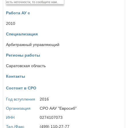
есть неточности, то сообщите нам.
Еврейская автономная область
Работа АУ с
З
Забайкальский край
2010
Специализация
И
Ивановская область
Арбитражный управляющий
Иркутская область
Регионы работы
К
Саратовская область
Кабардино-Балкарская Республика
Калининградская область
Контакты
Калужская область
Камчатский край
Состоит в СРО
Карачаево-Черкесская Республика
Кемеровская область
Год вступления
2016
Кировская область
Костромская область
Организация
СРО ААУ "Евросиб"
Краснодарский край
ИНН
0274107073
Красноярский край
Курганская область
Тел./Факс
(499) 110-27-77