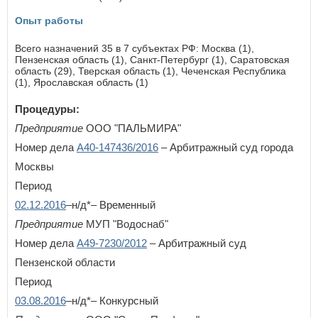
Курская область
Опыт работы
Л
Ленинградская область
Всего назначений 35 в 7 субъектах РФ: Москва (1),
Липецкая область
Пензенская область (1), Санкт-Петербург (1), Саратовская
область (29), Тверская область (1), Чеченская Республика
(1), Ярославская область (1)
М
Магаданская область
Процедуры:
Москва
Предприятие
ООО "ПАЛЬМИРА"
Московская область
Мурманская область
Номер дела
А40-147436/2016
– Арбитражный суд города
Москвы
Н
Период
Ненецкий автономный округ
02.12.2016
–н/д*– Временный
Нижегородская область
Новгородская область
Предприятие
МУП "Водоснаб"
Новосибирская область
Номер дела
А49-7230/2012
– Арбитражный суд
Пензенской области
О
Период
Омская область
Оренбургская область
03.08.2016
–н/д*– Конкурсный
Орловская область