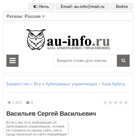
Ночь
Email: au-info@mail.ru
Войти
Регион: Россия
А
Алтайский край
Амурская область
Архангельская область
Астраханская область
Б
Белгородская область
Брянская область
Банкротство
»
Все о Арбитражных управляющих
»
База Арбитражны
В
Владимирская область
1 433
0
Волгоградская область
Васильев Сергей Васильевич
Вологодская область
Воронежская область
Если у вас есть информация об
арбитражном управляющем, которая
не отражена на нашем сайте, или в
Е
представленной на сайте информации