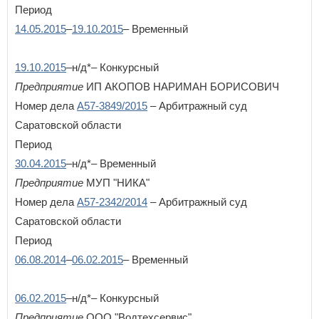
Период
Республика Татарстан
Республика Тыва
14.05.2015
–
19.10.2015
– Временный
Республика Хакасия
Ростовская область
19.10.2015
–н/д*– Конкурсный
Рязанская область
Предприятие
С
ИП АКОПОВ НАРИМАН БОРИСОВИЧ
Самарская область
Номер дела
А57-3849/2015
– Арбитражный суд
Санкт-Петербург
Саратовской области
Саратовская область
Период
Сахалинская область
Свердловская область
30.04.2015
–н/д*– Временный
Севастополь
Предприятие
МУП "НИКА"
Смоленская область
×
Заголовок модального окна
Номер дела
А57-2342/2014
– Арбитражный суд
Ставропольский край
Саратовской области
Т
Имя пользователя:
Период
Тамбовская область
06.08.2014
–
06.02.2015
– Временный
Тверская область
Томская область
Тульская область
06.02.2015
–н/д*– Конкурсный
Пароль:
Забыли пароль?
Тюменская область
Предприятие
ООО "Водтехсервис"