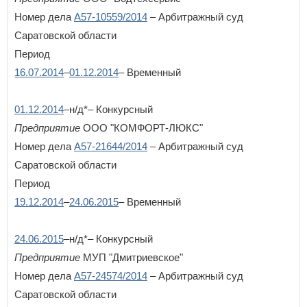
Номер дела
А57-10559/2014
– Арбитражный суд
У
Саратовской области
Удмуртская Республика
Ульяновская область
Период
ВОЙТИ
Не запоминать меня
16.07.2014
–
01.12.2014
– Временный
Х
Хабаровский край
Если вы АУ, то
зарегистрируйтесь
, если не можете войти, то
01.12.2014
–н/д*– Конкурсный
Ханты-Мансийский автономный округ - Югра
восстановите параль
либо отправьте заявку на
au-info@mail.ru
Предприятие
ООО "КОМФОРТ-ЛЮКС"
Ч
Номер дела
А57-21644/2014
– Арбитражный суд
Челябинская область
Саратовской области
Чеченская Республика
Период
Чувашская Республика
Чукотский автономный округ
19.12.2014
–
24.06.2015
– Временный
Я
24.06.2015
–н/д*– Конкурсный
Ямало-Ненецкий автономный округ
Ярославская область
Предприятие
МУП "Дмитриевское"
Номер дела
А57-24574/2014
– Арбитражный суд
Саратовской области