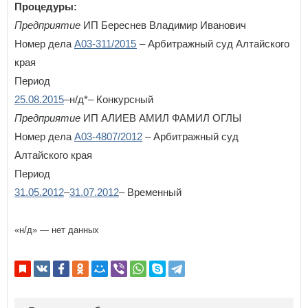
Курская область
Процедуры:
Л
Предприятие
ИП Береснев Владимир Иванович
Ленинградская область
Номер дела
А03-311/2015
– Арбитражный суд Алтайского
ВОЙТИ
Не запоминать меня
Липецкая область
края
Если вы АУ, то
зарегистрируйтесь
, если не можете войти, то
Период
М
восстановите параль
либо отправьте заявку на
au-info@mail.ru
25.08.2015
Магаданская область
–н/д*– Конкурсный
Москва
Предприятие
ИП АЛИЕВ АМИЛ ФАМИЛ ОГЛЫ
Московская область
Номер дела
А03-4807/2012
– Арбитражный суд
Мурманская область
Алтайского края
Н
Период
Ненецкий автономный округ
31.05.2012
–
31.07.2012
– Временный
Нижегородская область
Новгородская область
Новосибирская область
«н/д» — нет данных
О
Омская область
Оренбургская область
Орловская область