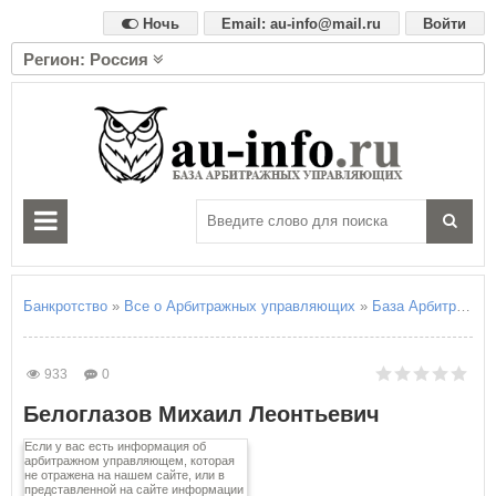
Ночь
Email: au-info@mail.ru
Войти
Регион: Россия
А
Алтайский край
Амурская область
Архангельская область
Астраханская область
Б
Белгородская область
Брянская область
Банкротство
»
Все о Арбитражных управляющих
»
База Арбитражны
В
Владимирская область
933
0
Волгоградская область
Белоглазов Михаил Леонтьевич
Вологодская область
Воронежская область
Если у вас есть информация об
арбитражном управляющем, которая
не отражена на нашем сайте, или в
Е
представленной на сайте информации