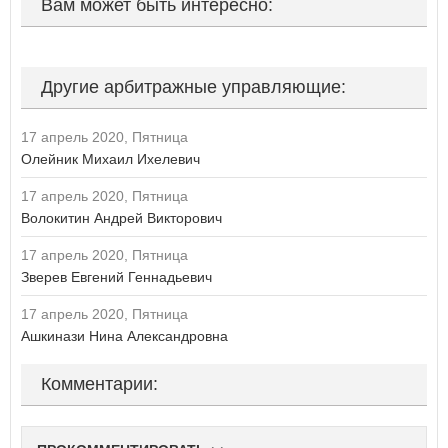
Вам может быть интересно:
П
Пензенская область
Пермский край
Другие арбитражные управляющие:
Приморский край
Псковская область
17 апрель 2020, Пятница
Р
Олейник Михаил Ихелевич
Республика Адыгея
17 апрель 2020, Пятница
Республика Алтай
Волокитин Андрей Викторович
Республика Башкортостан
Республика Бурятия
17 апрель 2020, Пятница
Республика Дагестан
Зверев Евгений Геннадьевич
Республика Ингушетия
Республика Калмыкия
17 апрель 2020, Пятница
Республика Карелия
Ашкинази Нина Александровна
Республика Коми
Республика Крым
Комментарии:
Республика Марий Эл
Республика Мордовия
Республика Саха (Якутия)
Республика Северная Осетия - Алания