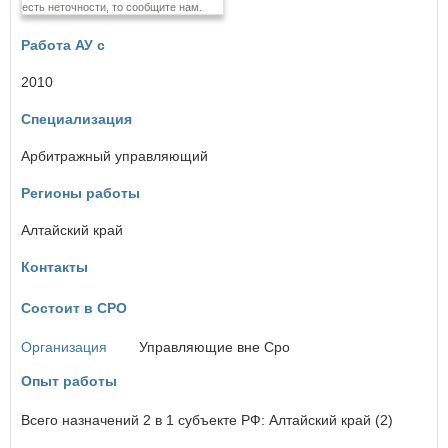
есть неточности, то сообщите нам.
Еврейская автономная область
Работа АУ с
З
Забайкальский край
2010
Специализация
И
Ивановская область
Арбитражный управляющий
Иркутская область
Регионы работы
К
Алтайский край
×
Кабардино-Балкарская Республика
Заголовок модального окна
Калининградская область
Контакты
Калужская область
Камчатский край
Имя пользователя:
Состоит в СРО
Карачаево-Черкесская Республика
Кемеровская область
Организация
Управляющие вне Сро
Кировская область
Костромская область
Опыт работы
Пароль:
Забыли пароль?
Краснодарский край
Красноярский край
Всего назначений 2 в 1 субъекте РФ: Алтайский край (2)
Курганская область