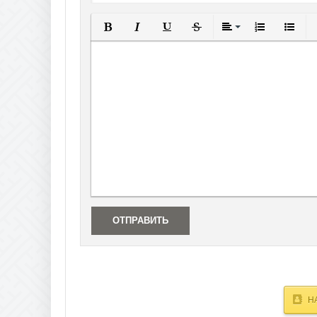
Полужирный
Курсив
Подчеркнутый
Зачеркнутый
Выравнивание
Нумерованны
Маркир
В
ОТПРАВИТЬ
Н