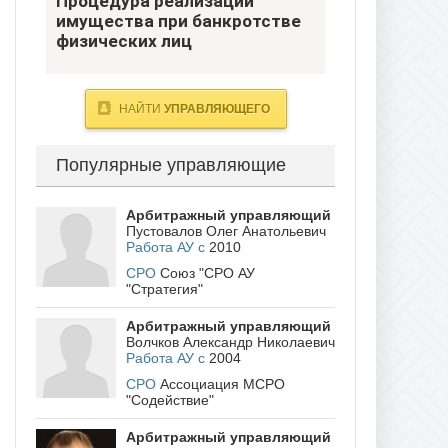
Процедура реализации
банкротстве физических лиц
имущества при банкротстве
физических лиц
- Югра
НАЙТИ
УПРАВЛЯЮЩЕГО
Популярные управляющие
Арбитражный управляющий
Пустовалов Олег Анатольевич
Работа АУ с
2010
СРО
Союз "СРО АУ
"Стратегия"
Арбитражный управляющий
Волчков Александр Николаевич
Работа АУ с
2004
СРО
Ассоциация МСРО
"Содействие"
Арбитражный управляющий