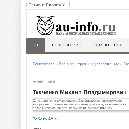
Регион: Россия
А
Л
Алтайский край
Ленин
Амурская область
Липец
Архангельская область
Астраханская область
М
ВСЕ
ПОИСК ПО КАРТЕ
ПОИСК ПО БАЗЕ
Магад
Б
Москв
Белгородская область
Моско
Брянская область
Мурма
Банкротство
»
Все о Арбитражных управляющих
»
Ба
В
Н
Владимирская область
Ненец
992
0
Волгоградская область
Нижег
Вологодская область
Новго
Ткаченко Михаил Владимирович
Воронежская область
Новос
Если у вас есть информация об арбитражном управляющем,
Е
О
которая не отражена на нашем сайте, или в представленной на
сайте информации есть неточности, то сообщите нам.
Еврейская автономная область
Омска
Оренб
Работа АУ с
Орлов
З