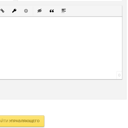
й список
ованный список
ставить ссылку
Вставить защищенную ссылку
Вставить смайлик
Вставка скрытого текста
Вставка цитаты
Вставка спойлера
0
АЙТИ
УПРАВЛЯЮЩЕГО