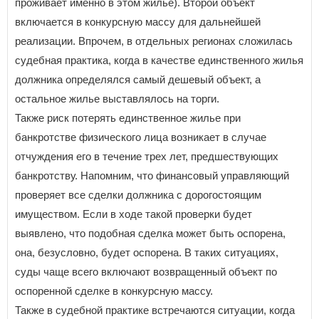
проживает именно в этом жилье). Второй объект
У
включается в конкурсную массу для дальнейшей
Удмуртская Республика
реализации. Впрочем, в отдельных регионах сложилась
Ульяновская область
судебная практика, когда в качестве единственного жилья
должника определялся самый дешевый объект, а
Х
остальное жилье выставлялось на торги.
Хабаровский край
Ханты-Мансийский автономный округ - Югра
Также риск потерять единственное жилье при
банкротстве физического лица возникает в случае
Ч
отчуждения его в течение трех лет, предшествующих
Челябинская область
банкротству. Напомним, что финансовый управляющий
Чеченская Республика
Чувашская Республика
проверяет все сделки должника с дорогостоящим
Чукотский автономный округ
имуществом. Если в ходе такой проверки будет
выявлено, что подобная сделка может быть оспорена,
Я
она, безусловно, будет оспорена. В таких ситуациях,
Ямало-Ненецкий автономный округ
Ярославская область
суды чаще всего включают возвращенный объект по
оспоренной сделке в конкурсную массу.
Также в судебной практике встречаются ситуации, когда