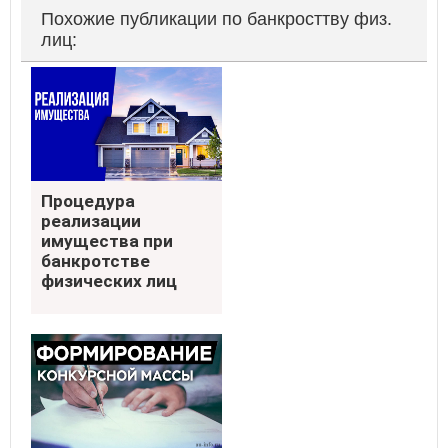
Похожие публикации по банкросттву физ.
лиц:
Процедура реализации
Процедура
имущества при
реализации
банкротстве физических
лиц
имущества при
банкротстве
физических лиц