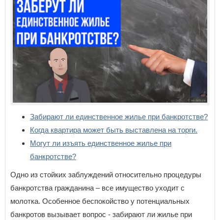
Еврейская автономная область
З
Забайкальский край
И
Ивановская область
Иркутская область
К
Кабардино-Балкарская Республика
Забирают ли единственное жилье при банкротстве?
Калининградская область
Когда квартира может быть выставлена на торги.
Калужская область
Могут ли изъять единственное жилье при
Камчатский край
Карачаево-Черкесская Республика
банкротстве?
Кемеровская область
Кировская область
Одно из стойких заблуждений относительно процедуры
Костромская область
банкротства гражданина – все имущество уходит с
Краснодарский край
молотка. Особенное беспокойство у потенциальных
Красноярский край
Курганская область
банкротов вызывает вопрос - забирают ли жилье при