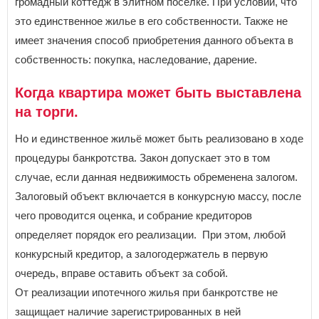
громадный коттедж в элитном поселке. При условии, что
это единственное жилье в его собственности. Также не
П
имеет значения способ приобретения данного объекта в
Пензенская область
Пермский край
собственность: покупка, наследование, дарение.
Приморский край
Псковская область
Когда квартира может быть выставлена
на торги.
Р
Республика Адыгея
Но и единственное жильё может быть реализовано в ходе
Республика Алтай
процедуры банкротства. Закон допускает это в том
Республика Башкортостан
Республика Бурятия
случае, если данная недвижимость обременена залогом.
Республика Дагестан
Залоговый объект включается в конкурсную массу, после
Республика Ингушетия
×
Заголовок модального окна
чего проводится оценка, и собрание кредиторов
Республика Калмыкия
Республика Карелия
определяет порядок его реализации. При этом, любой
Республика Коми
конкурсный кредитор, а залогодержатель в первую
Имя пользователя:
Республика Крым
очередь, вправе оставить объект за собой.
Республика Марий Эл
Республика Мордовия
От реализации ипотечного жилья при банкротстве не
Республика Саха (Якутия)
защищает наличие зарегистрированных в ней
Пароль:
Республика Северная Осетия - Алания
Забыли пароль?