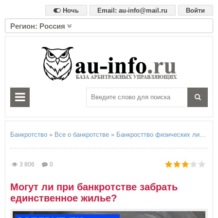
Ночь
Email: au-info@mail.ru
Войти
Регион: Россия
А
Алтайский край
Амурская область
Архангельская область
Астраханская область
Б
Белгородская область
Брянская область
Банкротство
»
Все о банкротстве
»
Банкросттво физических лиц
» Мо
В
Владимирская область
3 806
0
Волгоградская область
Вологодская область
Могут ли при банкротстве забрать
Воронежская область
единственное жилье?
Е