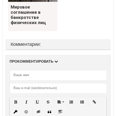
Мировое соглашение в
Мировое
банкротстве физических
соглашение в
лиц
банкротстве
физических лиц
Комментарии:
ПРОКОММЕНТИРОВАТЬ
Полужирный
Курсив
Подчеркнутый
Зачеркнутый
Выравнивание
Нумерованный список
Маркированный спи
Вставить ссы