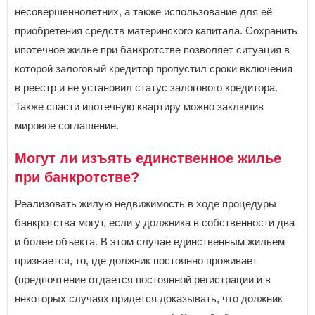
несовершеннолетних, а также использование для её
Республика Татарстан
Республика Тыва
приобретения средств материнского капитала. Сохранить
Республика Хакасия
ипотечное жилье при банкротстве позволяет ситуация в
Ростовская область
Рязанская область
которой залоговый кредитор пропустил сроки включения
С
в реестр и не установил статус залогового кредитора.
ВОЙТИ
Не запоминать меня
Самарская область
Также спасти ипотечную квартиру можно заключив
Санкт-Петербург
Если вы АУ, то
зарегистрируйтесь
, если не можете войти, то
мировое соглашение.
восстановите параль
либо отправьте заявку на
Саратовская область
au-info@mail.ru
Сахалинская область
Могут ли изъять единственное жилье
Свердловская область
Севастополь
при банкротстве?
Смоленская область
Ставропольский край
Реализовать жилую недвижимость в ходе процедуры
банкротства могут, если у должника в собственности два
Т
и более объекта. В этом случае единственным жильем
Тамбовская область
признается, то, где должник постоянно проживает
Тверская область
Томская область
(предпочтение отдается постоянной регистрации и в
Тульская область
некоторых случаях придется доказывать, что должник
Тюменская область