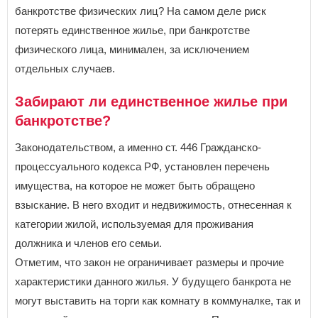
Курская область
банкротстве физических лиц? На самом деле риск
Л
потерять единственное жилье, при банкротстве
Ленинградская область
физического лица, минимален, за исключением
Липецкая область
отдельных случаев.
М
Забирают ли единственное жилье при
Магаданская область
Москва
банкротстве?
Московская область
Мурманская область
Законодательством, а именно ст. 446 Гражданско-
процессуального кодекса РФ, установлен перечень
Н
имущества, на которое не может быть обращено
Ненецкий автономный округ
взыскание. В него входит и недвижимость, отнесенная к
Нижегородская область
Новгородская область
категории жилой, используемая для проживания
Новосибирская область
должника и членов его семьи.
Отметим, что закон не ограничивает размеры и прочие
О
характеристики данного жилья. У будущего банкрота не
Омская область
Оренбургская область
могут выставить на торги как комнату в коммуналке, так и
Орловская область