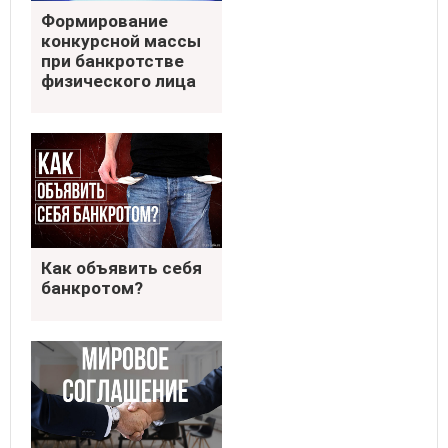
Формирование конкурсной
Формирование
массы при банкротстве
конкурсной массы
физического лица
при банкротстве
физического лица
Как объявить себя
Как объявить себя
банкротом?
банкротом?