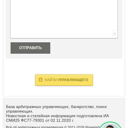
Республика Татарстан
Республика Тыва
Республика Хакасия
Ростовская область
Рязанская область
0
С
Самарская область
Санкт-Петербург
ОТПРАВИТЬ
Саратовская область
Сахалинская область
Свердловская область
Севастополь
Смоленская область
НАЙТИ
УПРАВЛЯЮЩЕГО
Ставропольский край
Т
Тамбовская область
База арбитражных управляющих, банкротство, поиск
Тверская область
управляющих.
Томская область
Новостная и статейная информация подготовлена ИА
Тульская область
СМИ25 ФС77-79301 от 02.11.2020 г.
Тюменская область
Всё об арбитражных управляющих © 2011-
2026
Powered by DataLife