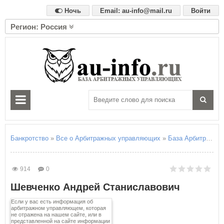
Ночь
Email: au-info@mail.ru
Войти
Регион: Россия
А
Алтайский край
Амурская область
Архангельская область
Астраханская область
Б
Белгородская область
Брянская область
Банкротство
»
Все о Арбитражных управляющих
»
База Арбитражны
В
Владимирская область
914
0
Волгоградская область
Шевченко Андрей Станиславович
Вологодская область
Воронежская область
Если у вас есть информация об
арбитражном управляющем, которая
не отражена на нашем сайте, или в
Е
представленной на сайте информации