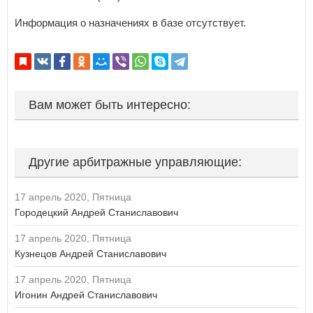
Курская область
Л
Информация о назначениях в базе отсутствует.
Если вы АУ, то
зарегистрируйтесь
, если не можете войти, то
восстановите параль
либо отправьте заявку на
Ленинградская область
au-info@mail.ru
Липецкая область
М
Магаданская область
Вам может быть интересно:
Москва
Московская область
Мурманская область
Другие арбитражные управляющие:
Н
Ненецкий автономный округ
17 апрель 2020, Пятница
Нижегородская область
Городецкий Андрей Станиславович
Новгородская область
Новосибирская область
17 апрель 2020, Пятница
Кузнецов Андрей Станиславович
О
Омская область
17 апрель 2020, Пятница
Оренбургская область
Игонин Андрей Станиславович
Орловская область