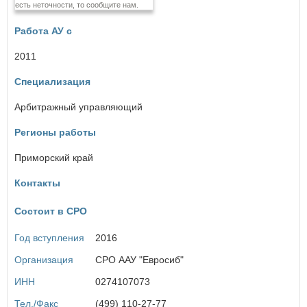
есть неточности, то сообщите нам.
Еврейская автономная область
Работа АУ с
З
Забайкальский край
2011
Специализация
И
Ивановская область
Арбитражный управляющий
×
Заголовок модального окна
Иркутская область
Регионы работы
К
Имя пользователя:
Приморский край
Кабардино-Балкарская Республика
Калининградская область
Контакты
Калужская область
Камчатский край
Состоит в СРО
Пароль:
Забыли пароль?
Карачаево-Черкесская Республика
Кемеровская область
Год вступления
2016
Кировская область
Костромская область
Организация
СРО ААУ "Евросиб"
Краснодарский край
ИНН
0274107073
Красноярский край
Курганская область
ВОЙТИ
Не запоминать меня
Тел./Факс
(499) 110-27-77