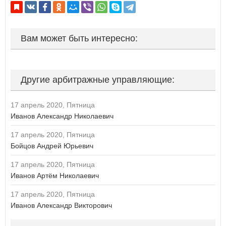
Курская область
Если вы АУ, то
зарегистрируйтесь
, если не можете войти, то
Л
восстановите параль
либо отправьте заявку на
au-info@mail.ru
Ленинградская область
Вам может быть интересно:
Липецкая область
М
Магаданская область
Другие арбитражные управляющие:
Москва
Московская область
Мурманская область
17 апрель 2020, Пятница
Иванов Александр Николаевич
Н
17 апрель 2020, Пятница
Ненецкий автономный округ
Бойцов Андрей Юрьевич
Нижегородская область
Новгородская область
17 апрель 2020, Пятница
Новосибирская область
Иванов Артём Николаевич
О
17 апрель 2020, Пятница
Омская область
Иванов Александр Викторович
Оренбургская область
Орловская область