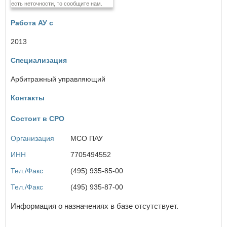
есть неточности, то сообщите нам.
Еврейская автономная область
Работа АУ с
З
Забайкальский край
2013
Специализация
И
×
Заголовок модального окна
Ивановская область
Арбитражный управляющий
Иркутская область
Контакты
Имя пользователя:
К
Состоит в СРО
Кабардино-Балкарская Республика
Калининградская область
Организация
МСО ПАУ
Калужская область
Пароль:
Забыли пароль?
Камчатский край
ИНН
7705494552
Карачаево-Черкесская Республика
Кемеровская область
Тел./Факс
(495) 935-85-00
Кировская область
Тел./Факс
(495) 935-87-00
Костромская область
Краснодарский край
Информация о назначениях в базе отсутствует.
Красноярский край
ВОЙТИ
Не запоминать меня
Курганская область