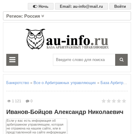
Ночь
Email: au-info@mail.ru
Войти
Регион: Россия
А
Алтайский край
Амурская область
Архангельская область
Астраханская область
Б
Белгородская область
Брянская область
Банкротство
»
Все о Арбитражных управляющих
»
База Арбитражны
В
Владимирская область
1 121
0
Волгоградская область
Иванов-Бойцов Александр Николаевич
Вологодская область
Воронежская область
Если у вас есть информация об
арбитражном управляющем, которая
не отражена на нашем сайте, или в
Е
представленной на сайте информации