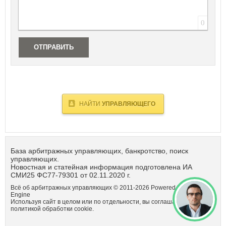
Республика Татарстан
Республика Тыва
0
Республика Хакасия
Ростовская область
ОТПРАВИТЬ
Рязанская область
С
Самарская область
Санкт-Петербург
Саратовская область
Сахалинская область
НАЙТИ
УПРАВЛЯЮЩЕГО
Свердловская область
Севастополь
Смоленская область
Ставропольский край
База арбитражных управляющих, банкротство, поиск
управляющих.
Т
Новостная и статейная информация подготовлена ИА
СМИ25 ФС77-79301 от 02.11.2020 г.
Тамбовская область
Всё об арбитражных управляющих © 2011-
2026
Powered by DataLife
Тверская область
Engine
Томская область
Используя сайт в целом или по отдельности, вы соглашаетсь с
Тульская область
политикой обработки cookie.
Тюменская область