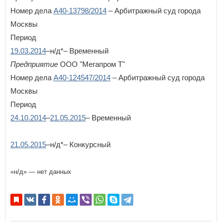
Курская область
Номер дела
А40-13798/2014
– Арбитражный суд города
Л
Москвы
Ленинградская область
ВОЙТИ
Не запоминать меня
Период
Липецкая область
19.03.2014
–н/д*– Временный
Если вы АУ, то
зарегистрируйтесь
, если не можете войти, то
М
Предприятие
ООО "Мегапром Т"
восстановите параль
либо отправьте заявку на
Магаданская область
au-info@mail.ru
Номер дела
А40-124547/2014
– Арбитражный суд города
Москва
Москвы
Московская область
Мурманская область
Период
24.10.2014
–
21.05.2015
– Временный
Н
Ненецкий автономный округ
21.05.2015
Нижегородская область
–н/д*– Конкурсный
Новгородская область
Новосибирская область
«н/д» — нет данных
О
Омская область
Оренбургская область
Орловская область