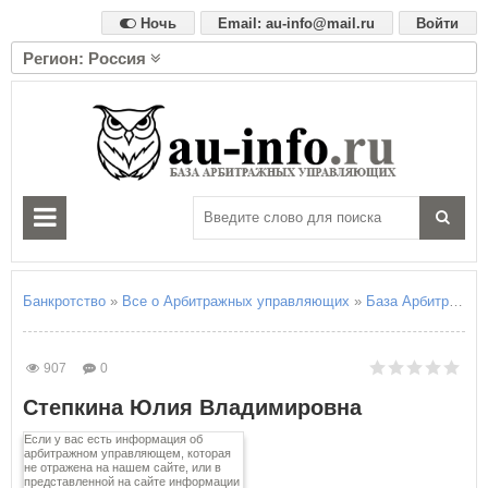
Ночь
Email: au-info@mail.ru
Войти
Регион: Россия
А
Алтайский край
Амурская область
Архангельская область
Астраханская область
Б
Белгородская область
Брянская область
Банкротство
»
Все о Арбитражных управляющих
»
База Арбитражны
В
Владимирская область
907
0
Волгоградская область
Степкина Юлия Владимировна
Вологодская область
Воронежская область
Если у вас есть информация об
арбитражном управляющем, которая
не отражена на нашем сайте, или в
Е
представленной на сайте информации