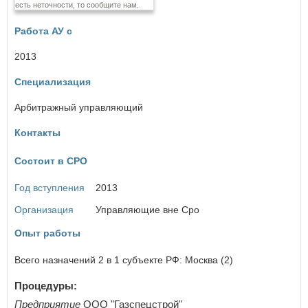
есть неточности, то сообщите нам.
Еврейская автономная область
Работа АУ с
З
Забайкальский край
2013
Специализация
И
Ивановская область
Арбитражный управляющий
Иркутская область
Контакты
К
Состоит в СРО
Кабардино-Балкарская Республика
×
Заголовок модального окна
Калининградская область
Год вступления
2013
Калужская область
Камчатский край
Имя пользователя:
Организация
Управляющие вне Сро
Карачаево-Черкесская Республика
Кемеровская область
Опыт работы
Кировская область
Костромская область
Всего назначений 2 в 1 субъекте РФ: Москва (2)
Пароль:
Забыли пароль?
Краснодарский край
Красноярский край
Процедуры:
Курганская область
Предприятие
ООО "Газспецстрой"