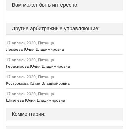
Вам может быть интересно:
П
Пензенская область
Пермский край
Другие арбитражные управляющие:
Приморский край
Псковская область
17 апрель 2020, Пятница
Р
Лемаева Юлия Владимировна
Республика Адыгея
Республика Алтай
17 апрель 2020, Пятница
Республика Башкортостан
Герасимова Юлия Владимировна
Республика Бурятия
Республика Дагестан
17 апрель 2020, Пятница
Республика Ингушетия
Костромова Юлия Владимировна
Республика Калмыкия
Республика Карелия
17 апрель 2020, Пятница
Республика Коми
Шмелёва Юлия Владимировна
Республика Крым
Республика Марий Эл
Комментарии:
Республика Мордовия
Республика Саха (Якутия)
Республика Северная Осетия - Алания