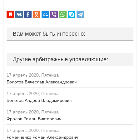
Курская область
Если вы АУ, то
зарегистрируйтесь
, если не можете войти, то
Л
восстановите параль
либо отправьте заявку на
au-info@mail.ru
Ленинградская область
Липецкая область
Вам может быть интересно:
М
Магаданская область
Москва
Московская область
Другие арбитражные управляющие:
Мурманская область
17 апрель 2020, Пятница
Н
Болотов Вячеслав Александрович
Ненецкий автономный округ
Нижегородская область
17 апрель 2020, Пятница
Новгородская область
Болотов Андрей Владимирович
Новосибирская область
17 апрель 2020, Пятница
О
Фролов Роман Викторович
Омская область
17 апрель 2020, Пятница
Оренбургская область
Орловская область
Романченко Роман Александрович