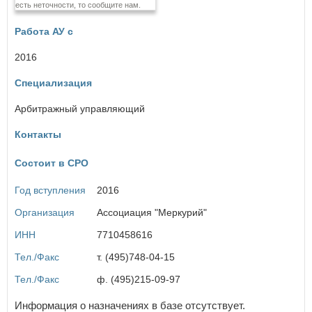
есть неточности, то сообщите нам.
Еврейская автономная область
Работа АУ с
З
Забайкальский край
2016
Специализация
И
Ивановская область
×
Заголовок модального окна
Арбитражный управляющий
Иркутская область
Контакты
К
Имя пользователя:
Состоит в СРО
Кабардино-Балкарская Республика
Калининградская область
Год вступления
2016
Калужская область
Камчатский край
Пароль:
Забыли пароль?
Организация
Ассоциация "Меркурий"
Карачаево-Черкесская Республика
Кемеровская область
ИНН
7710458616
Кировская область
Тел./Факс
т. (495)748-04-15
Костромская область
Краснодарский край
Тел./Факс
ф. (495)215-09-97
Красноярский край
ВОЙТИ
Не запоминать меня
Курганская область
Информация о назначениях в базе отсутствует.