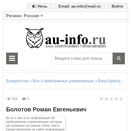
Ночь
Email: au-info@mail.ru
Войти
Регион: Россия
А
Алтайский край
Амурская область
Архангельская область
Астраханская область
Б
Белгородская область
Брянская область
Банкротство
»
Все о Арбитражных управляющих
»
База Арбитражны
В
Владимирская область
958
0
Волгоградская область
Болотов Роман Евгеньевич
Вологодская область
Воронежская область
Если у вас есть информация об
арбитражном управляющем, которая
не отражена на нашем сайте, или в
Е
представленной на сайте информации