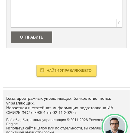
Республика Татарстан
Республика Тыва
Республика Хакасия
Ростовская область
0
Рязанская область
С
ОТПРАВИТЬ
Самарская область
Санкт-Петербург
Саратовская область
Сахалинская область
Свердловская область
НАЙТИ
УПРАВЛЯЮЩЕГО
Севастополь
Смоленская область
Ставропольский край
Т
База арбитражных управляющих, банкротство, поиск
управляющих.
Тамбовская область
Новостная и статейная информация подготовлена ИА
Тверская область
СМИ25 ФС77-79301 от 02.11.2020 г.
Томская область
Всё об арбитражных управляющих © 2011-
2026
Powered by DataLife
Тульская область
Engine
Используя сайт в целом или по отдельности, вы соглашаетсь с
Тюменская область
политикой обработки cookie.