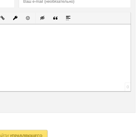
й список
ованный список
ставить ссылку
Вставить защищенную ссылку
Вставить смайлик
Вставка скрытого текста
Вставка цитаты
Вставка спойлера
0
АЙТИ
УПРАВЛЯЮЩЕГО