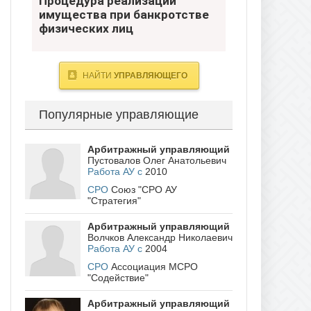
Процедура реализации
банкротстве физических лиц
имущества при банкротстве
физических лиц
- Югра
НАЙТИ
УПРАВЛЯЮЩЕГО
Популярные управляющие
Арбитражный управляющий
Пустовалов Олег Анатольевич
Работа АУ с
2010
СРО
Союз "СРО АУ
"Стратегия"
Арбитражный управляющий
Волчков Александр Николаевич
Работа АУ с
2004
СРО
Ассоциация МСРО
"Содействие"
Арбитражный управляющий