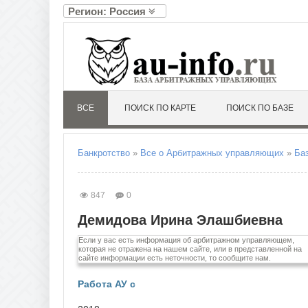
Регион: Россия
А
Л
Алтайский край
Ленин
Амурская область
Липец
Архангельская область
Астраханская область
М
ВСЕ
ПОИСК ПО КАРТЕ
ПОИСК ПО БАЗЕ
Магад
Б
Москв
Белгородская область
Моско
Брянская область
Мурма
Банкротство
»
Все о Арбитражных управляющих
»
Ба
В
Н
Владимирская область
Ненец
847
0
Волгоградская область
Нижег
Вологодская область
Новго
Демидова Ирина Элашбиевна
Воронежская область
Новос
Если у вас есть информация об арбитражном управляющем,
Е
О
которая не отражена на нашем сайте, или в представленной на
сайте информации есть неточности, то сообщите нам.
Еврейская автономная область
Омска
Оренб
Работа АУ с
Орлов
З