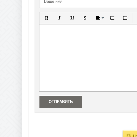
Полужирный
Курсив
Подчеркнутый
Зачеркнутый
Выравнивание
Нумерованны
Маркир
В
ОТПРАВИТЬ
Н