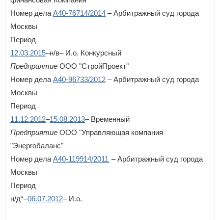
Номер дела
А40-76714/2014
– Арбитражный суд города
Москвы
ВОЙТИ
Не запоминать меня
Период
12.03.2015
–н/в– И.о. Конкурсный
Если вы АУ, то
зарегистрируйтесь
, если не можете войти, то
восстановите параль
либо отправьте заявку на
Предприятие
ООО "СтройПроект"
au-info@mail.ru
Номер дела
А40-96733/2012
– Арбитражный суд города
Москвы
Период
11.12.2012
–
15.08.2013
– Временный
Предприятие
ООО "Управляющая компания
"Энергобаланс"
Номер дела
А40-119914/2011
– Арбитражный суд города
Москвы
Период
н/д*–
06.07.2012
– И.о.