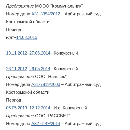
Предприятие
МООО "Коммунальник"
У
Номер дела
А31-3394/2012
– Арбитражный суд
Удмуртская Республика
Ульяновская область
Костромской области
Период
Х
н/д*–
14.08.2015
Хабаровский край
Ханты-Мансийский автономный округ - Югра
19.11.2012
–
27.06.2014
– Конкурсный
Ч
Челябинская область
26.11.2012
–
26.05.2014
– Конкурсный
Чеченская Республика
Предприятие
ООО "Наш век"
Чувашская Республика
Чукотский автономный округ
Номер дела
А31-7819/2009
– Арбитражный суд
Костромской области
Я
Период
Ямало-Ненецкий автономный округ
06.05.2013
–
12.12.2014
– И.о. Конкурсный
Ярославская область
Предприятие
ООО "РАССВЕТ"
Номер дела
А32-6149/2014
– Арбитражный суд