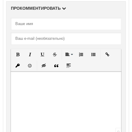
ПРОКОММЕНТИРОВАТЬ
Полужирный
Курсив
Подчеркнутый
Зачеркнутый
Выравнивание
Нумерованный список
Маркированный спи
Вставить ссы
Вставить защищенную ссылку
Вставить смайлик
Вставка скрытого текста
Вставка цитаты
Вставка спойлера