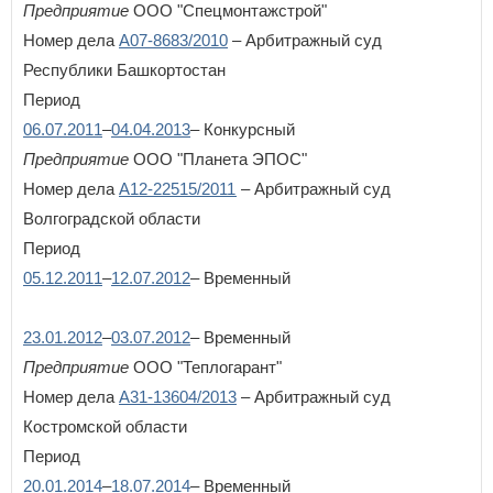
Предприятие
ООО "Спецмонтажстрой"
Республика Татарстан
Номер дела
Республика Тыва
А07-8683/2010
– Арбитражный суд
Республика Хакасия
Республики Башкортостан
Ростовская область
Период
Рязанская область
06.07.2011
–
04.04.2013
– Конкурсный
С
Предприятие
ООО "Планета ЭПОС"
Самарская область
Санкт-Петербург
Номер дела
А12-22515/2011
– Арбитражный суд
Саратовская область
Волгоградской области
Сахалинская область
Период
Свердловская область
Севастополь
05.12.2011
–
12.07.2012
– Временный
Смоленская область
Ставропольский край
23.01.2012
–
03.07.2012
– Временный
Т
Предприятие
ООО "Теплогарант"
Тамбовская область
Номер дела
А31-13604/2013
– Арбитражный суд
Тверская область
Костромской области
Томская область
Период
Тульская область
Тюменская область
20.01.2014
–
18.07.2014
– Временный