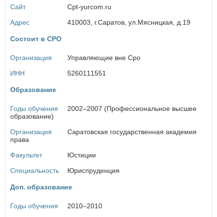
Курская область
Сайт
Cpt-yurcom.ru
Л
Адрес
410003, г.Саратов, ул.Мясницкая, д.19
Ленинградская область
Липецкая область
Состоит в СРО
М
Организация
Управляющие вне Сро
Магаданская область
ИНН
5260111551
Москва
Московская область
Образование
Мурманская область
Годы обучения
2002–2007 (Профессиональное высшее
образование)
Н
Ненецкий автономный округ
Организация
Саратовская государственная академия
права
Нижегородская область
Новгородская область
Факультет
Юстиции
Новосибирская область
Специальность
Юриспруденция
О
Доп. образование
Омская область
Оренбургская область
Годы обучения
2010–2010
Орловская область