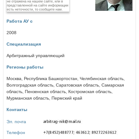
не отражена на нашем сайте, или в
Еврейская автономная область
представленной на сайте информации
есть неточности, то сообщите нам.
З
Работа АУ с
Забайкальский край
2008
И
Специализация
Ивановская область
Иркутская область
Арбитражный управляющий
К
Регионы работы
Кабардино-Балкарская Республика
Москва
,
Республика Башкортостан
,
Челябинская область
,
Калининградская область
Волгоградская область
Калужская область
,
Саратовская область
,
Самарская
Камчатский край
область
,
Пензенская область
,
Костромская область
,
Карачаево-Черкесская Республика
Мурманская область
,
Пермский край
Кемеровская область
Контакты
Кировская область
Костромская область
Эл. почта
Краснодарский край
Красноярский край
Телефон
Курганская область