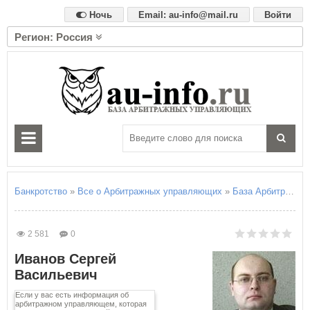
Ночь
Email: au-info@mail.ru
Войти
Регион: Россия
А
Алтайский край
Амурская область
Архангельская область
Астраханская область
Б
Белгородская область
Брянская область
Банкротство
»
Все о Арбитражных управляющих
»
База Арбитражны
В
Владимирская область
2 581
0
Волгоградская область
Иванов Сергей
Вологодская область
Васильевич
Воронежская область
Если у вас есть информация об
Е
арбитражном управляющем, которая