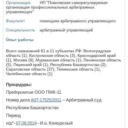
Организация
НП "Поволжская саморегулируемая
организация профессиональных арбитражных
П
управляющих"
Пензенская область
Факультет
помощник арбитражного управляющего
Пермский край
Приморский край
Специальность
арбитражный управляющий
Псковская область
Опыт работы
Р
Всего назначений 61 в 11 субъектах РФ: Волгоградская
Республика Адыгея
область (1), Костромская область (3), Краснодарский край
Республика Алтай
(1), Москва (8), Мурманская область (1), Пензенская область
Республика Башкортостан
(5), Пермский край (1), Республика Башкортостан (2),
Саратовская область (37), Тюменская область (1),
Республика Бурятия
Челябинская область (1)
Республика Дагестан
Республика Ингушетия
Процедуры:
Республика Калмыкия
Предприятие
ООО ПМК-11
Республика Карелия
Республика Коми
Номер дела
А07-17525/2011
– Арбитражный суд
Республика Крым
Республики Башкортостан
Республика Марий Эл
Период
Республика Мордовия
Республика Саха (Якутия)
н/д*–
07.08.2014
– И.о. Конкурсный
Республика Северная Осетия - Алания