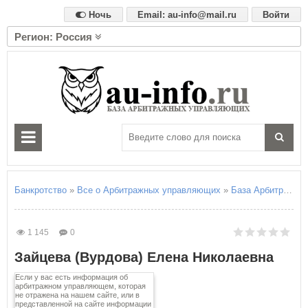
Ночь
Email: au-info@mail.ru
Войти
Регион: Россия
А
Алтайский край
Амурская область
Архангельская область
Астраханская область
Б
Белгородская область
Брянская область
Банкротство
»
Все о Арбитражных управляющих
»
База Арбитражны
В
Владимирская область
1 145
0
Волгоградская область
Зайцева (Вурдова) Елена Николаевна
Вологодская область
Воронежская область
Если у вас есть информация об
арбитражном управляющем, которая
не отражена на нашем сайте, или в
Е
представленной на сайте информации