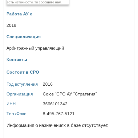
есть неточности, то сообщите нам.
Еврейская автономная область
Работа АУ с
З
Забайкальский край
2018
Специализация
И
×
Заголовок модального окна
Ивановская область
Арбитражный управляющий
Иркутская область
Контакты
Имя пользователя:
К
Состоит в СРО
Кабардино-Балкарская Республика
Калининградская область
Год вступления
2016
Калужская область
Пароль:
Забыли пароль?
Камчатский край
Организация
Союз "СРО АУ "Стратегия"
Карачаево-Черкесская Республика
Кемеровская область
ИНН
3666101342
Кировская область
Тел./Факс
8-495-767-5121
Костромская область
Краснодарский край
Информация о назначениях в базе отсутствует.
Красноярский край
ВОЙТИ
Не запоминать меня
Курганская область