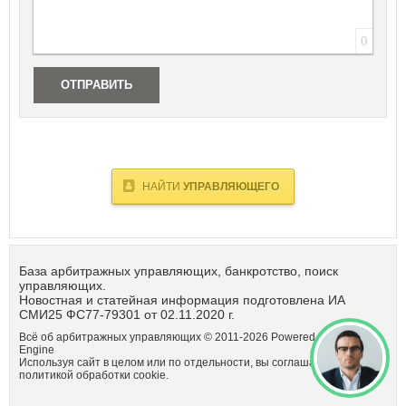
Республика Татарстан
Республика Тыва
0
Республика Хакасия
Ростовская область
ОТПРАВИТЬ
Рязанская область
С
Самарская область
Санкт-Петербург
Саратовская область
Сахалинская область
НАЙТИ
УПРАВЛЯЮЩЕГО
Свердловская область
Севастополь
Смоленская область
Ставропольский край
База арбитражных управляющих, банкротство, поиск
управляющих.
Т
Новостная и статейная информация подготовлена ИА
СМИ25 ФС77-79301 от 02.11.2020 г.
Тамбовская область
Всё об арбитражных управляющих © 2011-
2026
Powered by DataLife
Тверская область
Engine
Томская область
Используя сайт в целом или по отдельности, вы соглашаетсь с
Тульская область
политикой обработки cookie.
Тюменская область