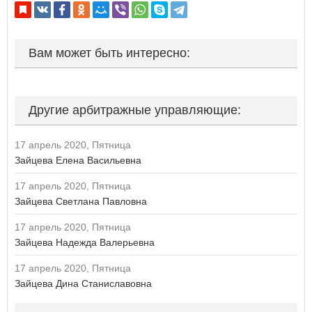
Курская область
Если вы АУ, то
зарегистрируйтесь
, если не можете войти, то
Л
восстановите параль
либо отправьте заявку на
au-info@mail.ru
Ленинградская область
Вам может быть интересно:
Липецкая область
М
Магаданская область
Другие арбитражные управляющие:
Москва
Московская область
Мурманская область
17 апрель 2020, Пятница
Зайцева Елена Васильевна
Н
17 апрель 2020, Пятница
Ненецкий автономный округ
Зайцева Светлана Павловна
Нижегородская область
Новгородская область
17 апрель 2020, Пятница
Новосибирская область
Зайцева Надежда Валерьевна
О
17 апрель 2020, Пятница
Омская область
Зайцева Дина Станиславовна
Оренбургская область
Орловская область