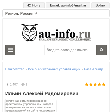
Ночь
Email: au-info@mail.ru
Войти
Регион: Россия
А
Алтайский край
Амурская область
Архангельская область
Астраханская область
Б
Белгородская область
Брянская область
Банкротство
»
Все о Арбитражных управляющих
»
База Арбитражны
В
Владимирская область
1 407
1
Волгоградская область
Ильин Алексей Радомирович
Вологодская область
Воронежская область
Если у вас есть информация об
арбитражном управляющем, которая
не отражена на нашем сайте, или в
Е
представленной на сайте информации