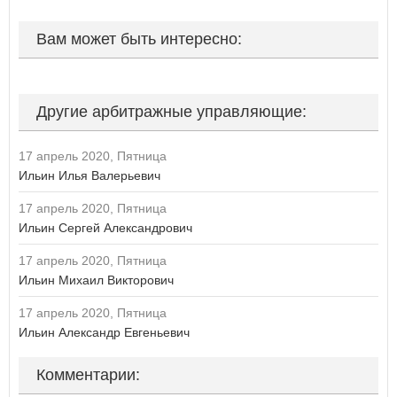
Курская область
Л
ВОЙТИ
Не запоминать меня
Вам может быть интересно:
Ленинградская область
Липецкая область
Если вы АУ, то
зарегистрируйтесь
, если не можете войти, то
восстановите параль
либо отправьте заявку на
au-info@mail.ru
М
Другие арбитражные управляющие:
Магаданская область
Москва
17 апрель 2020, Пятница
Московская область
Ильин Илья Валерьевич
Мурманская область
17 апрель 2020, Пятница
Н
Ильин Сергей Александрович
Ненецкий автономный округ
Нижегородская область
17 апрель 2020, Пятница
Новгородская область
Ильин Михаил Викторович
Новосибирская область
17 апрель 2020, Пятница
О
Ильин Александр Евгеньевич
Омская область
Оренбургская область
Комментарии:
Орловская область