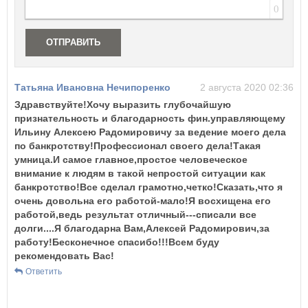
0
Республика Татарстан
Республика Тыва
Республика Хакасия
ОТПРАВИТЬ
Ростовская область
Рязанская область
С
Татьяна Ивановна Нечипоренко
2 августа 2020 02:36
Самарская область
Здравствуйте!Хочу выразить глубочайшую
Санкт-Петербург
признательность и благодарность фин.управляющему
Саратовская область
Ильину Алексею Радомировичу за ведение моего дела
Сахалинская область
по банкротству!Профессионал своего дела!Такая
Свердловская область
умница.И самое главное,простое человеческое
Севастополь
внимание к людям в такой непростой ситуации как
Смоленская область
банкротство!Все сделал грамотно,четко!Сказать,что я
Ставропольский край
очень довольна его работой-мало!Я восхищена его
работой,ведь результат отличный---списали все
Т
долги....Я благодарна Вам,Алексей Радомирович,за
работу!Бесконечное спасибо!!!Всем буду
Тамбовская область
рекомендовать Вас!
Тверская область
Томская область
Ответить
Тульская область
Тюменская область