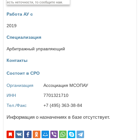
есть неточности, то сообщите нам.
Еврейская автономная область
Работа АУ с
З
Забайкальский край
2019
Специализация
И
Ивановская область
Арбитражный управляющий
Иркутская область
Контакты
×
К
Заголовок модального окна
Состоит в СРО
Кабардино-Балкарская Республика
Калининградская область
Имя пользователя:
Организация
Ассоциация МСОПАУ
Калужская область
Камчатский край
ИНН
7701321710
Карачаево-Черкесская Республика
Кемеровская область
Тел./Факс
+7 (495) 363-38-84
Кировская область
Пароль:
Забыли пароль?
Информация о назначениях в базе отсутствует.
Костромская область
Краснодарский край
Красноярский край
Курганская область