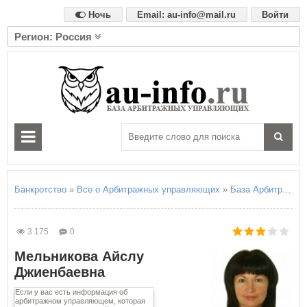
Ночь
Email: au-info@mail.ru
Войти
Регион: Россия
А
Алтайский край
Амурская область
Архангельская область
Астраханская область
Б
Белгородская область
Брянская область
Банкротство
»
Все о Арбитражных управляющих
»
База Арбитражны
В
Владимирская область
3 175
0
Волгоградская область
Мельникова Айслу
Вологодская область
Джиенбаевна
Воронежская область
Если у вас есть информация об
Е
арбитражном управляющем, которая