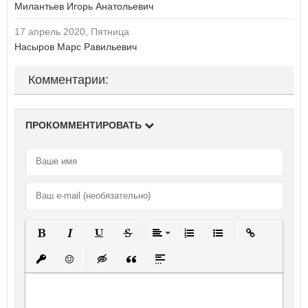
Милантьев Игорь Анатольевич
17 апрель 2020, Пятница
Насыров Марс Равильевич
Комментарии:
ПРОКОММЕНТИРОВАТЬ
Полужирный
Курсив
Подчеркнутый
Зачеркнутый
Выравнивание
Нумерованный список
Маркированный спи
Вставить ссы
Вставить защищенную ссылку
Вставить смайлик
Вставка скрытого текста
Вставка цитаты
Вставка спойлера