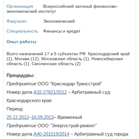
Организация
Всероссийский заочный финансово-
П
экономический институт
×
Пензенская область
Заголовок модального окна
Факультет
Экономический
Пермский край
Приморский край
Специальность
Финансы и кредит
Псковская область
Имя пользователя:
Опыт работы
Р
Всего назначений 17 в 5 субъектах РФ: Краснодарский край
Республика Адыгея
(1), Москва (12), Московская область (1), Новосибирская
Республика Алтай
область (1), Смоленская область (2)
Пароль:
Забыли пароль?
Республика Башкортостан
Процедуры:
Республика Бурятия
Республика Дагестан
Предприятие
ООО "Краснодар-Трансстрой"
Республика Ингушетия
Номер дела
А32-27821/2012
– Арбитражный суд
Республика Калмыкия
Краснодарского края
Республика Карелия
ВОЙТИ
Не запоминать меня
Республика Коми
Период
Республика Крым
25.12.2012
–
16.09.2013
– Временный
Если вы АУ, то
зарегистрируйтесь
, если не можете войти, то
Республика Марий Эл
восстановите параль
либо отправьте заявку на
Предприятие
Республика Мордовия
ООО "Энергострой-ремонт"
au-info@mail.ru
Республика Саха (Якутия)
Номер дела
А40-201519/2014
– Арбитражный суд города
Республика Северная Осетия - Алания