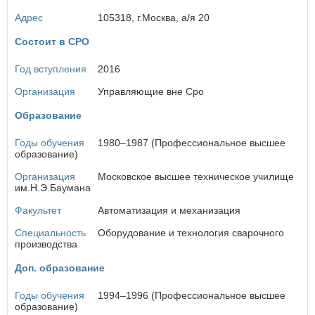
Курская область
Адрес
105318, г.Москва, а/я 20
Л
Ленинградская область
Состоит в СРО
Липецкая область
Год вступления
2016
М
Организация
Управляющие вне Сро
Магаданская область
Образование
Москва
Московская область
Годы обучения
1980–1987 (Профессиональное высшее
Мурманская область
образование)
Н
Организация
Московское высшее техническое училище
им.Н.Э.Баумана
Ненецкий автономный округ
Нижегородская область
Факультет
Автоматизация и механизация
Новгородская область
Специальность
Новосибирская область
Оборудование и технология сварочного
производства
О
Доп. образование
Омская область
Оренбургская область
Годы обучения
1994–1996 (Профессиональное высшее
образование)
Орловская область