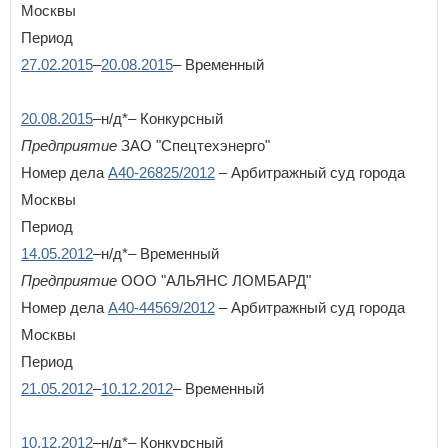
Москвы
Республика Татарстан
Республика Тыва
Период
Республика Хакасия
27.02.2015
–
20.08.2015
– Временный
Ростовская область
Рязанская область
20.08.2015
–н/д*– Конкурсный
С
Предприятие
ЗАО "Спецтехэнерго"
Самарская область
Санкт-Петербург
Номер дела
А40-26825/2012
– Арбитражный суд города
Саратовская область
Москвы
Сахалинская область
Период
Свердловская область
Севастополь
14.05.2012
–н/д*– Временный
Смоленская область
Предприятие
ООО "АЛЬЯНС ЛОМБАРД"
Ставропольский край
Номер дела
А40-44569/2012
– Арбитражный суд города
Т
Москвы
Тамбовская область
Период
Тверская область
21.05.2012
–
10.12.2012
– Временный
Томская область
Тульская область
Тюменская область
10.12.2012
–н/д*– Конкурсный