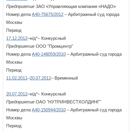
Предприятие
ЗАО «Управляющая компания «НАДО»
У
Номер дела
А40-75675/2012
– Арбитражный суд города
Удмуртская Республика
Ульяновская область
Москвы
Период
Х
17.12.2012
–н/д*– Конкурсный
Хабаровский край
Предприятие
ООО "Промцентр"
Ханты-Мансийский автономный округ - Югра
Номер дела
А40-148059/2010
– Арбитражный суд города
Ч
Москвы
Челябинская область
Период
Чеченская Республика
11.02.2011
–
20.07.2012
– Временный
Чувашская Республика
Чукотский автономный округ
20.07.2012
–н/д*– Конкурсный
Я
Предприятие
ОАО "НУТРИНВЕСТХОЛДИНГ"
Ямало-Ненецкий автономный округ
Номер дела
А40-150944/2010
– Арбитражный суд города
Ярославская область
Москвы
Период