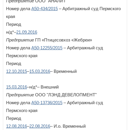
Предприятие
ООО "АНАЛИТ"
Номер дела
А50-434/2015
– Арбитражный суд Пермского
П
края
Пензенская область
Пермский край
Период
Приморский край
н/д*–
21.09.2016
Псковская область
Предприятие
ГП «Птицесовхоз «Жебреи»
Р
Номер дела
А50-12255/2015
– Арбитражный суд
Республика Адыгея
Пермского края
Республика Алтай
Период
Республика Башкортостан
Республика Бурятия
12.10.2015
–
15.03.2016
– Временный
Республика Дагестан
Республика Ингушетия
15.03.2016
–н/д*– Внешний
Республика Калмыкия
Республика Карелия
Предприятие
ООО "ЛЭНД ДЕВЕЛОПМЕНТ"
Республика Коми
Номер дела
А50-13736/2015
– Арбитражный суд
Республика Крым
×
Заголовок модального окна
Пермского края
Республика Марий Эл
Республика Мордовия
Период
Республика Саха (Якутия)
Имя пользователя:
12.08.2016
–
22.08.2016
– И.о. Временный
Республика Северная Осетия - Алания