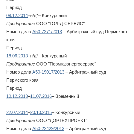
Период
У
08.12.2014
–н/д*– Конкурсный
Удмуртская Республика
Ульяновская область
Предприятие
ООО "ГОЛ-Д-СЕРВИС"
Номер дела
А50-7271/2013
– Арбитражный суд Пермского
Х
края
Хабаровский край
Период
Ханты-Мансийский автономный округ - Югра
18.06.2013
–н/д*– Конкурсный
Ч
Предприятие
ООО "Пермгазэнергосервис"
Челябинская область
Номер дела
А50-19017/2013
– Арбитражный суд
Чеченская Республика
Пермского края
Чувашская Республика
Чукотский автономный округ
Период
10.12.2013
–
11.07.2016
– Временный
Я
Ямало-Ненецкий автономный округ
Ярославская область
22.07.2014
–
20.10.2015
– Конкурсный
Предприятие
ООО "ДОРТЕХПРОЕКТ"
Номер дела
А50-22429/2013
– Арбитражный суд