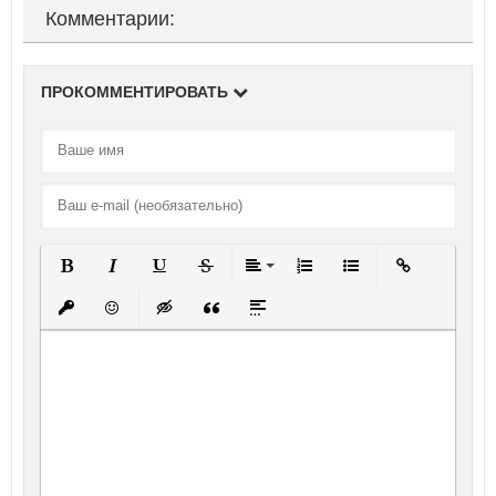
Комментарии:
ПРОКОММЕНТИРОВАТЬ
Полужирный
Курсив
Подчеркнутый
Зачеркнутый
Выравнивание
Нумерованный список
Маркированный спи
Вставить ссы
Вставить защищенную ссылку
Вставить смайлик
Вставка скрытого текста
Вставка цитаты
Вставка спойлера