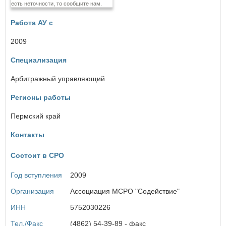
есть неточности, то сообщите нам.
Еврейская автономная область
Работа АУ с
З
Забайкальский край
2009
Специализация
И
Ивановская область
Арбитражный управляющий
Иркутская область
Регионы работы
К
Пермский край
Кабардино-Балкарская Республика
Калининградская область
Контакты
Калужская область
Камчатский край
Состоит в СРО
Карачаево-Черкесская Республика
Кемеровская область
Год вступления
2009
Кировская область
Костромская область
Организация
Ассоциация МСРО "Содействие"
Краснодарский край
ИНН
5752030226
Красноярский край
Курганская область
Тел./Факс
(4862) 54-39-89 - факс