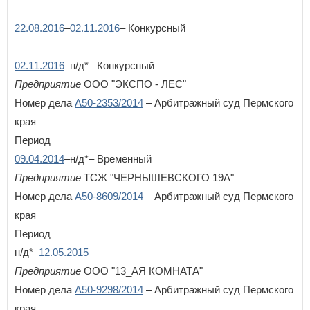
Республика Татарстан
Республика Тыва
22.08.2016
–
02.11.2016
– Конкурсный
Республика Хакасия
Пароль:
Забыли пароль?
Ростовская область
02.11.2016
–н/д*– Конкурсный
Рязанская область
Предприятие
С
ООО "ЭКСПО - ЛЕС"
Самарская область
Номер дела
А50-2353/2014
– Арбитражный суд Пермского
Санкт-Петербург
края
Саратовская область
ВОЙТИ
Не запоминать меня
Период
Сахалинская область
Свердловская область
09.04.2014
–н/д*– Временный
Если вы АУ, то
зарегистрируйтесь
, если не можете войти, то
Севастополь
Предприятие
ТСЖ "ЧЕРНЫШЕВСКОГО 19А"
восстановите параль
либо отправьте заявку на
Смоленская область
au-info@mail.ru
Номер дела
А50-8609/2014
– Арбитражный суд Пермского
Ставропольский край
края
Т
Период
Тамбовская область
н/д*–
12.05.2015
Тверская область
Предприятие
ООО "13_АЯ КОМНАТА"
Томская область
Тульская область
Номер дела
А50-9298/2014
– Арбитражный суд Пермского
Тюменская область
края