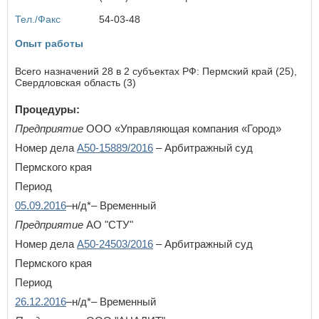
Курская область
Тел./Факс
54-03-48
Л
Ленинградская область
Опыт работы
Липецкая область
Всего назначений 28 в 2 субъектах РФ: Пермский край (25),
Свердловская область (3)
М
Магаданская область
Процедуры:
Москва
Предприятие
ООО «Управляющая компания «Город»
Московская область
Мурманская область
Номер дела
А50-15889/2016
– Арбитражный суд
Пермского края
Н
Период
Ненецкий автономный округ
05.09.2016
–н/д*– Временный
Нижегородская область
Новгородская область
Предприятие
АО "СТУ"
Новосибирская область
Номер дела
А50-24503/2016
– Арбитражный суд
Пермского края
О
Период
Омская область
Оренбургская область
26.12.2016
–н/д*– Временный
Орловская область