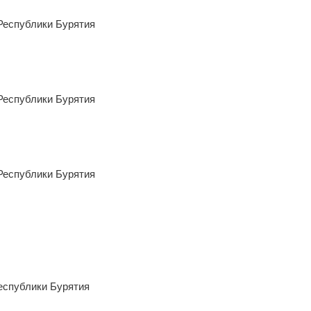
ская область
Республики Бурятия
Пароль:
Забыли пароль?
Республики Бурятия
ВОЙТИ
Не запоминать меня
Республики Бурятия
Если вы АУ, то
зарегистрируйтесь
, если не
можете войти, то
восстановите параль
либо
отправьте заявку на
au-info@mail.ru
еспублики Бурятия