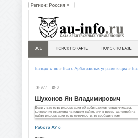
Регион: Россия
А
Л
Алтайский край
Ленин
Амурская область
Липец
Архангельская область
Астраханская область
М
ВСЕ
ПОИСК ПО КАРТЕ
ПОИСК ПО БАЗЕ
Магад
Б
Москв
Белгородская область
Моско
Брянская область
Мурма
Банкротство
»
Все о Арбитражных управляющих
»
Ба
В
Н
Владимирская область
Ненец
977
0
Волгоградская область
Нижег
Вологодская область
Новго
Шухонов Ян Владимирович
Воронежская область
Новос
Если у вас есть информация об арбитражном управляющем,
Е
О
которая не отражена на нашем сайте, или в представленной на
сайте информации есть неточности, то сообщите нам.
Еврейская автономная область
Омска
Оренб
Работа АУ с
Орлов
З