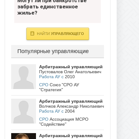
Могут ли при банкротстве
единственное жилье?
забрать единственное
жилье?
- Югра
НАЙТИ
УПРАВЛЯЮЩЕГО
Популярные управляющие
Арбитражный управляющий
Пустовалов Олег Анатольевич
Работа АУ с
2010
СРО
Союз "СРО АУ
"Стратегия"
Арбитражный управляющий
Волчков Александр Николаевич
Работа АУ с
2004
СРО
Ассоциация МСРО
"Содействие"
Арбитражный управляющий