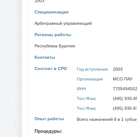
2003
Забайкальский край
П
Специализация
Пензе
И
Пермс
Ивановская область
Примо
Арбитражный управляющий
Иркутская область
Псков
Регионы работы
К
Р
Республика Бурятия
Кабардино-Балкарская Республика
Респу
Калининградская область
Респу
Калужская область
Контакты
Респу
Камчатский край
Респу
Карачаево-Черкесская Республика
Респу
Состоит в СРО
Год вступления
2003
Кемеровская область
Респу
Кировская область
Респу
Организация
МСО ПАУ
Костромская область
Респу
Краснодарский край
ИНН
770549455
Респу
Красноярский край
Респу
Курганская область
Тел./Факс
(495) 935-8
Респу
Курская область
Респу
Тел./Факс
(495) 935-8
Респуб
Респу
Опыт работы
Всего назначений 8 в 1 субъе
Респу
Респу
Респу
Процедуры:
Росто