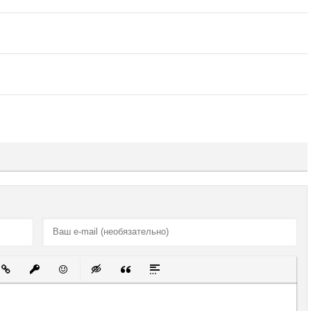
й список
ованный список
ставить ссылку
Вставить защищенную ссылку
Вставить смайлик
Вставка скрытого текста
Вставка цитаты
Вставка спойлера