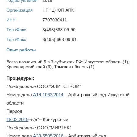
Год вступления
2016
Курская область
Имя пользователя:
Л
Организация
НП "ЦФОП АПК"
Ленинградская область
ИНН
7707030411
Липецкая область
Тел./Факс
8(495)668-09-90
Пароль:
Забыли пароль?
М
Тел./Факс
8(495) 668-09-91
Магаданская область
Опыт работы
Москва
Московская область
Всего назначений 5 в 3 субъектах РФ: Иркутская область (1),
Мурманская область
Красноярский край (3), Томская область (1)
ВОЙТИ
Не запоминать меня
Н
Процедуры:
Ненецкий автономный округ
Предприятие
ООО "ЭЛИТСТРОЙ"
Если вы АУ, то
зарегистрируйтесь
, если не можете войти, то
Нижегородская область
восстановите параль
либо отправьте заявку на
Номер дела
А19-1063/2014
– Арбитражный суд Иркутской
Новгородская область
au-info@mail.ru
Новосибирская область
области
Период
О
18.02.2015
–н/д*– Конкурсный
Омская область
Предприятие
ООО "МИРТЕК"
Оренбургская область
Орловская область
Номер дела
А33-5505/2016
– Арбитражный суд