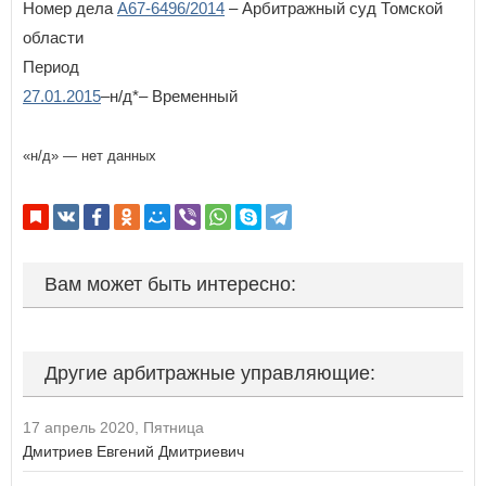
Номер дела
А67-6496/2014
– Арбитражный суд Томской
Республика Татарстан
области
Республика Тыва
Республика Хакасия
Период
Ростовская область
27.01.2015
–н/д*– Временный
Рязанская область
С
«н/д» — нет данных
Самарская область
Санкт-Петербург
Саратовская область
Сахалинская область
Свердловская область
Севастополь
Вам может быть интересно:
Смоленская область
Ставропольский край
Т
Другие арбитражные управляющие:
Тамбовская область
Тверская область
17 апрель 2020, Пятница
Томская область
Тульская область
Дмитриев Евгений Дмитриевич
Тюменская область