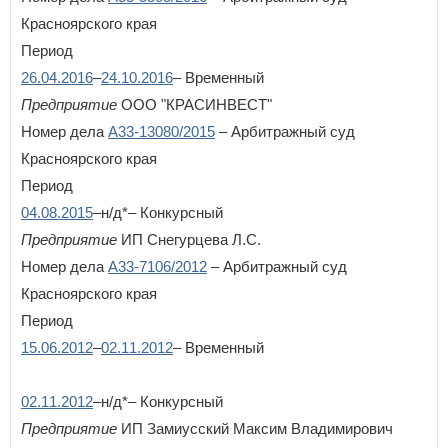
Красноярского края
П
Период
Пензенская область
26.04.2016
Пермский край
–
24.10.2016
– Временный
Приморский край
Предприятие
ООО "КРАСИНВЕСТ"
Псковская область
Номер дела
А33-13080/2015
– Арбитражный суд
Красноярского края
Р
Республика Адыгея
Период
Республика Алтай
04.08.2015
–н/д*– Конкурсный
Республика Башкортостан
Предприятие
ИП Снегурцева Л.С.
Республика Бурятия
Республика Дагестан
Номер дела
А33-7106/2012
– Арбитражный суд
Республика Ингушетия
Красноярского края
Республика Калмыкия
Период
Республика Карелия
Республика Коми
15.06.2012
–
02.11.2012
– Временный
Республика Крым
Республика Марий Эл
02.11.2012
–н/д*– Конкурсный
Республика Мордовия
Республика Саха (Якутия)
Предприятие
ИП Замиусский Максим Владимирович
Республика Северная Осетия - Алания