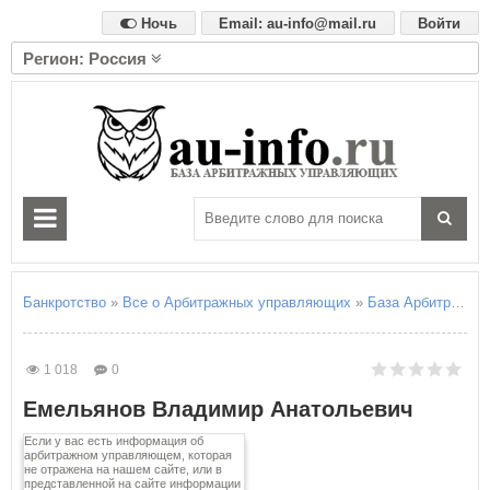
Ночь
Email: au-info@mail.ru
Войти
Регион: Россия
А
Алтайский край
Амурская область
Архангельская область
Астраханская область
Б
Белгородская область
Брянская область
Банкротство
»
Все о Арбитражных управляющих
»
База Арбитражны
В
Владимирская область
1 018
0
Волгоградская область
Емельянов Владимир Анатольевич
Вологодская область
Воронежская область
Если у вас есть информация об
арбитражном управляющем, которая
не отражена на нашем сайте, или в
Е
представленной на сайте информации