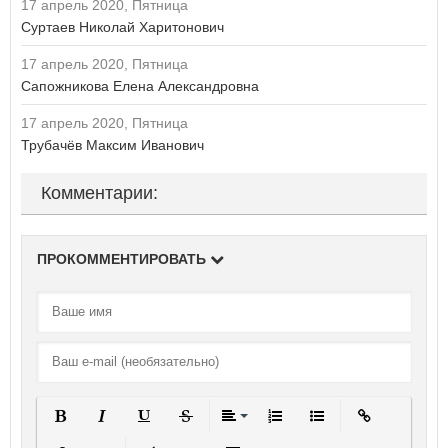
17 апрель 2020, Пятница
Суртаев Николай Харитонович
У
Удмуртская Республика
17 апрель 2020, Пятница
Ульяновская область
Сапожникова Елена Александровна
Х
17 апрель 2020, Пятница
Хабаровский край
Трубачёв Максим Иванович
Ханты-Мансийский автономный округ - Югра
Комментарии:
Ч
Челябинская область
Чеченская Республика
ПРОКОММЕНТИРОВАТЬ
Чувашская Республика
Чукотский автономный округ
Я
Ямало-Ненецкий автономный округ
Ярославская область
Полужирный
Курсив
Подчеркнутый
Зачеркнутый
Выравнивание
Нумерованный список
Маркированный спи
Вставить ссы