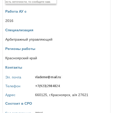
есть неточности, то сообщите нам.
Еврейская автономная область
Работа АУ с
З
Забайкальский край
2016
Специализация
И
Ивановская область
Арбитражный управляющий
Иркутская область
Регионы работы
К
Красноярский край
Кабардино-Балкарская Республика
Калининградская область
Контакты
Калужская область
Камчатский край
Эл. почта
Карачаево-Черкесская Республика
Кемеровская область
Телефон
Кировская область
Костромская область
Адрес
660125, г.Красноярск, а/я 27621
Краснодарский край
Состоит в СРО
×
Заголовок модального окна
Красноярский край
Курганская область