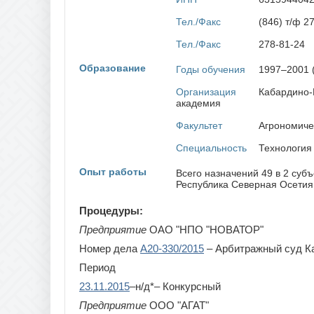
Рязан
Тел./Факс
(846) т/ф 2
Тел./Факс
278-81-24
Образование
Годы обучения
1997–2001 
Организация
Кабардино-
академия
Факультет
Агрономиче
Специальность
Технология
Опыт работы
Всего назначений 49 в 2 суб
Республика Северная Осетия 
Процедуры:
Предприятие
ОАО "НПО "НОВАТОР"
Номер дела
А20-330/2015
– Арбитражный суд К
Период
23.11.2015
–н/д*– Конкурсный
Предприятие
ООО "АГАТ"