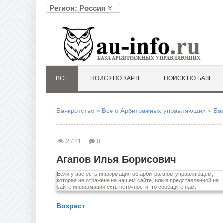
Регион: Россия
А
Л
Алтайский край
Ленин
Амурская область
Липец
Архангельская область
Астраханская область
М
ВСЕ
ПОИСК ПО КАРТЕ
ПОИСК ПО БАЗЕ
Магад
Б
Москв
Белгородская область
Моско
Брянская область
Мурма
Банкротство
»
Все о Арбитражных управляющих
»
Ба
В
Н
Владимирская область
Ненец
2 421
0
Волгоградская область
Нижег
Вологодская область
Новго
Агапов Илья Борисович
Воронежская область
Новос
Если у вас есть информация об арбитражном управляющем,
Е
О
которая не отражена на нашем сайте, или в представленной на
сайте информации есть неточности, то сообщите нам.
Еврейская автономная область
Омска
Оренб
Возраст
Орлов
З