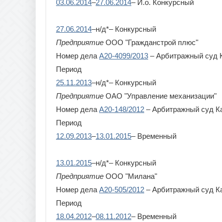
03.06.2014
–
27.06.2014
– И.о. Конкурсный
27.06.2014
–н/д*– Конкурсный
Предприятие
ООО "Гражданстрой плюс"
Номер дела
А20-4099/2013
– Арбитражный суд 
Период
25.11.2013
–н/д*– Конкурсный
Предприятие
ОАО "Управление механизации"
Номер дела
А20-148/2012
– Арбитражный суд К
Период
12.09.2013
–
13.01.2015
– Временный
13.01.2015
–н/д*– Конкурсный
Предприятие
ООО "Милана"
Номер дела
А20-505/2012
– Арбитражный суд К
Период
18.04.2012
–
08.11.2012
– Временный