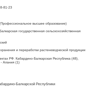
ская область
78-81-23
(Профессиональное высшее образование)
Балкарская государственная сельскохозяйственная
ский
 хранения и переработки растеневодческой продукции
ъектах РФ: Кабардино-Балкарская Республика (48),
×
Заголовок модального окна
- Алания (1)
Имя пользователя:
абардино-Балкарской Республики
Пароль:
Забыли пароль?