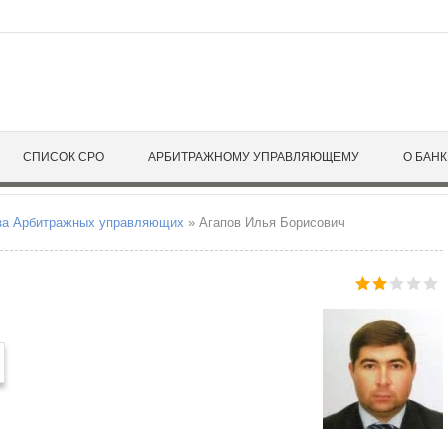
С
градская область
Самарская область
кая область
Санкт-Петербург
Саратовская область
Сахалинская область
Свердловская область
СПИСОК СРО
АРБИТРАЖНОМУ УПРАВЛЯЮЩЕМУ
О БАН
анская область
Севастополь
а
Смоленская область
вская область
Ставропольский край
нская область
за Арбитражных управляющих
» Агапов Илья Борисович
Т
Тамбовская область
кий автономный округ
Тверская область
ородская область
Томская область
родская область
Тульская область
ибирская область
Тюменская область
У
я область
Удмуртская Республика
ургская область
Ульяновская область
ская область