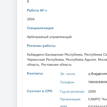
Забайкальский край
8
П
Пензе
Работа АУ с
И
Пермс
Ивановская область
Примо
2004
Иркутская область
Псков
Специализация
К
Р
Кабардино-Балкарская Республика
Арбитражный управляющий
Респу
Калининградская область
Респу
Калужская область
Респу
Регионы работы
Камчатский край
Респу
Карачаево-Черкесская Республика
Респу
Кабардино-Балкарская Республика
,
Республика С
Кемеровская область
Респу
Черкесская Республика
,
Республика Адыгея
,
Моск
Кировская область
Респу
Костромская область
область
,
Ростовская область
Респу
Краснодарский край
Респу
Красноярский край
Контакты
Респу
Эл. почта
Курганская область
Респу
Курская область
Респу
Телефон
Респуб
Респу
Состоит в СРО
Год вступления
2009
Респу
Респу
Организация
САМРО "Асс
Респу
Росто
ИНН
631594404