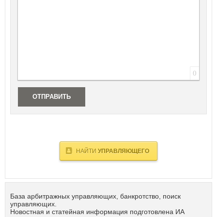
Республика Татарстан
Республика Тыва
Республика Хакасия
Ростовская область
Рязанская область
С
Самарская область
0
Санкт-Петербург
Саратовская область
ОТПРАВИТЬ
Сахалинская область
Свердловская область
Севастополь
Смоленская область
Ставропольский край
НАЙТИ
УПРАВЛЯЮЩЕГО
Т
Тамбовская область
Тверская область
Томская область
База арбитражных управляющих, банкротство, поиск
Тульская область
управляющих.
Тюменская область
Новостная и статейная информация подготовлена ИА