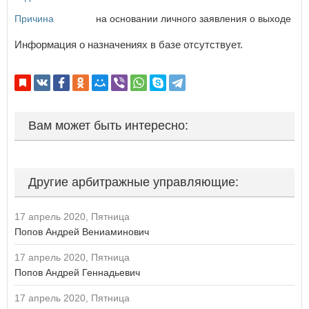
Курская область
Причина
на основании личного заявления о выходе​
Л
Если вы АУ, то
зарегистрируйтесь
, если не можете войти, то
Ленинградская область
восстановите параль
либо отправьте заявку на
Информация о назначениях в базе отсутствует.
au-info@mail.ru
Липецкая область
М
Магаданская область
Москва
Вам может быть интересно:
Московская область
Мурманская область
Н
Другие арбитражные управляющие:
Ненецкий автономный округ
Нижегородская область
Новгородская область
17 апрель 2020, Пятница
Новосибирская область
Попов Андрей Вениаминович
О
17 апрель 2020, Пятница
Попов Андрей Геннадьевич
Омская область
Оренбургская область
17 апрель 2020, Пятница
Орловская область