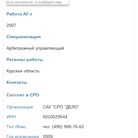
есть неточности, то сообщите нам.
Еврейская автономная область
Работа АУ с
З
Забайкальский край
2007
Специализация
И
Ивановская область
Арбитражный управляющий
×
Иркутская область
Заголовок модального окна
Регионы работы
К
Курская область
Имя пользователя:
Кабардино-Балкарская Республика
Калининградская область
Контакты
Калужская область
Камчатский край
Состоит в СРО
Карачаево-Черкесская Республика
Пароль:
Забыли пароль?
Кемеровская область
Организация
САУ "СРО "ДЕЛО"
Кировская область
Костромская область
ИНН
5010029544
Краснодарский край
Тел./Факс
тел. (495) 988-76-62
Красноярский край
Курганская область
Год исключения
2009
ВОЙТИ
Не запоминать меня