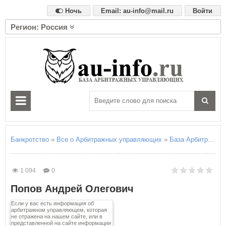
Ночь
Email: au-info@mail.ru
Войти
Регион: Россия
А
Алтайский край
Амурская область
Архангельская область
Астраханская область
Б
Белгородская область
Брянская область
Банкротство
»
Все о Арбитражных управляющих
»
База Арбитражны
В
Владимирская область
1 094
0
Волгоградская область
Попов Андрей Олегович
Вологодская область
Воронежская область
Если у вас есть информация об
арбитражном управляющем, которая
не отражена на нашем сайте, или в
Е
представленной на сайте информации