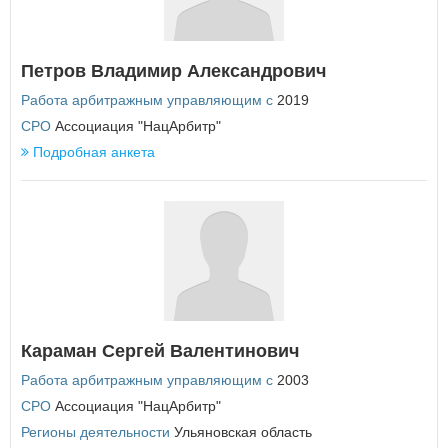
восстановите параль
либо отправьте заявку на
au-info@mail.ru
П
Пензенская область
Петров Владимир Александрович
Пермский край
Приморский край
Работа арбитражным управляющим с
2019
Псковская область
СРО
Ассоциация "НацАрбитр"
Подробная анкета
Р
Республика Адыгея
Республика Алтай
Республика Башкортостан
Республика Бурятия
Республика Дагестан
Республика Ингушетия
Республика Калмыкия
Республика Карелия
Республика Коми
Караман Сергей Валентинович
Республика Крым
Работа арбитражным управляющим с
2003
Республика Марий Эл
Республика Мордовия
СРО
Ассоциация "НацАрбитр"
Республика Саха (Якутия)
Регионы деятельности
Ульяновская область
Республика Северная Осетия - Алания