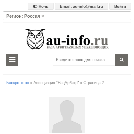
Ночь
Email: au-info@mail.ru
Войти
Регион: Россия
А
Алтайский край
Амурская область
Архангельская область
Астраханская область
Б
Белгородская область
Брянская область
Банкротство
» Ассоциация "НацАрбитр" » Страница 2
В
Владимирская область
Волгоградская область
Вологодская область
Воронежская область
Е