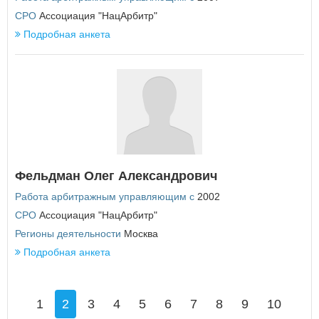
СРО
Ассоциация "НацАрбитр"
Подробная анкета
Фельдман Олег Александрович
Работа арбитражным управляющим с
2002
СРО
Ассоциация "НацАрбитр"
Регионы деятельности
Москва
Подробная анкета
1
2
3
4
5
6
7
8
9
10