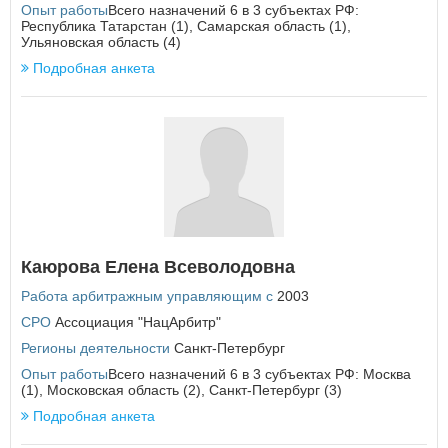
Опыт работы
Всего назначений 6 в 3 субъектах РФ:
Республика Татарстан
Республика Татарстан (1), Самарская область (1),
Республика Тыва
Ульяновская область (4)
Республика Хакасия
Подробная анкета
Ростовская область
Рязанская область
С
Самарская область
Санкт-Петербург
Саратовская область
Сахалинская область
Свердловская область
Севастополь
Каюрова Елена Всеволодовна
Смоленская область
Ставропольский край
Работа арбитражным управляющим с
2003
СРО
Ассоциация "НацАрбитр"
Т
Регионы деятельности
Санкт-Петербург
Тамбовская область
Опыт работы
Тверская область
Всего назначений 6 в 3 субъектах РФ: Москва
(1), Московская область (2), Санкт-Петербург (3)
Томская область
Тульская область
Подробная анкета
Тюменская область