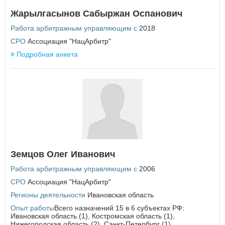
Еврейская автономная область
Жарылгасынов Сабыржан Оспанович
З
Работа арбитражным управляющим с
2018
Забайкальский край
СРО
Ассоциация "НацАрбитр"
Подробная анкета
И
Ивановская область
Иркутская область
К
Кабардино-Балкарская Республика
Калининградская область
Калужская область
Камчатский край
Земцов Олег Иванович
Карачаево-Черкесская Республика
Кемеровская область
Работа арбитражным управляющим с
2006
Кировская область
СРО
Ассоциация "НацАрбитр"
Костромская область
Регионы деятельности
Ивановская область
Краснодарский край
Опыт работы
Красноярский край
Всего назначений 15 в 6 субъектах РФ:
Ивановская область (1), Костромская область (1),
Курганская область
Нижегородская область (2), Санкт-Петербург (1),