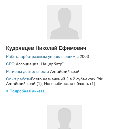
У
Удмуртская Республика
Ульяновская область
Х
Хабаровский край
Ханты-Мансийский автономный округ - Югра
Кудрявцев Николай Ефимович
Работа арбитражным управляющим с
2003
Ч
СРО
Ассоциация "НацАрбитр"
Челябинская область
Чеченская Республика
Регионы деятельности
Алтайский край
Чувашская Республика
Опыт работы
Всего назначений 2 в 2 субъектах РФ:
Чукотский автономный округ
Алтайский край (1), Новосибирская область (1)
Подробная анкета
Я
Ямало-Ненецкий автономный округ
Ярославская область