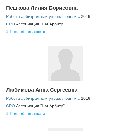
Еврейская автономная область
Пешкова Лилия Борисовна
З
Работа арбитражным управляющим с
2018
Забайкальский край
СРО
Ассоциация "НацАрбитр"
Подробная анкета
И
Ивановская область
Иркутская область
К
Кабардино-Балкарская Республика
Калининградская область
Калужская область
Камчатский край
Любимова Анна Сергеевна
Карачаево-Черкесская Республика
Кемеровская область
Работа арбитражным управляющим с
2018
Кировская область
СРО
Ассоциация "НацАрбитр"
Костромская область
Подробная анкета
Краснодарский край
Красноярский край
Курганская область