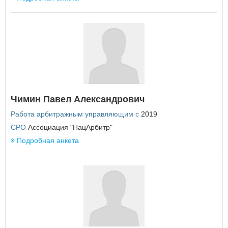
У
Удмуртская Республика
Ульяновская область
Х
Хабаровский край
Ханты-Мансийский автономный округ - Югра
Чимин Павел Александрович
Ч
Работа арбитражным управляющим с
2019
Челябинская область
Чеченская Республика
СРО
Ассоциация "НацАрбитр"
Чувашская Республика
Подробная анкета
Чукотский автономный округ
Я
Ямало-Ненецкий автономный округ
Ярославская область