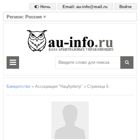
Ночь
Email: au-info@mail.ru
Войти
Регион: Россия
А
Алтайский край
Амурская область
Архангельская область
Астраханская область
Б
Белгородская область
Брянская область
Банкротство
» Ассоциация "НацАрбитр" » Страница 6
В
Владимирская область
Волгоградская область
Вологодская область
Воронежская область
Е