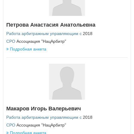
Республика Татарстан
Республика Тыва
Республика Хакасия
Ростовская область
Петрова Анастасия Анатольевна
Рязанская область
Работа арбитражным управляющим с
2018
С
СРО
Ассоциация "НацАрбитр"
Самарская область
Подробная анкета
Санкт-Петербург
Саратовская область
Сахалинская область
Свердловская область
Севастополь
Смоленская область
Ставропольский край
Т
Тамбовская область
Макаров Игорь Валерьевич
Тверская область
Работа арбитражным управляющим с
2018
Томская область
Тульская область
СРО
Ассоциация "НацАрбитр"
Тюменская область
Подробная анкета