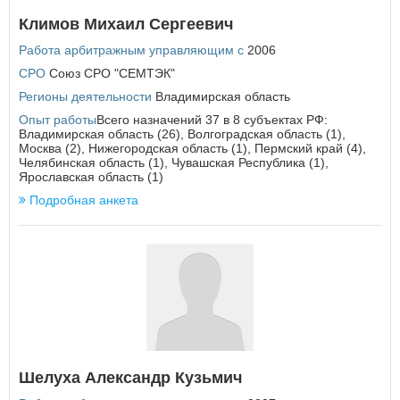
Еврейская автономная область
Климов Михаил Сергеевич
З
Работа арбитражным управляющим с
2006
Забайкальский край
СРО
Союз СРО "СЕМТЭК"
Регионы деятельности
Владимирская область
И
Опыт работы
Всего назначений 37 в 8 субъектах РФ:
Ивановская область
Владимирская область (26), Волгоградская область (1),
Москва (2), Нижегородская область (1), Пермский край (4),
Иркутская область
Челябинская область (1), Чувашская Республика (1),
Ярославская область (1)
К
Подробная анкета
Кабардино-Балкарская Республика
Калининградская область
Калужская область
Камчатский край
Карачаево-Черкесская Республика
Кемеровская область
Кировская область
Костромская область
Краснодарский край
Красноярский край
Шелуха Александр Кузьмич
Курганская область