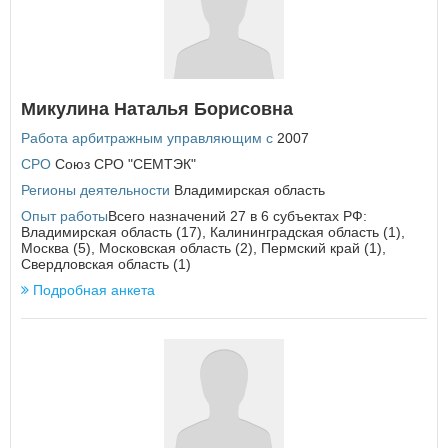
У
Удмуртская Республика
Ульяновская область
Микулина Наталья Борисовна
Х
Работа арбитражным управляющим с
2007
Хабаровский край
Ханты-Мансийский автономный округ - Югра
СРО
Союз СРО "СЕМТЭК"
Регионы деятельности
Владимирская область
Ч
Опыт работы
Всего назначений 27 в 6 субъектах РФ:
Челябинская область
Владимирская область (17), Калининградская область (1),
Чеченская Республика
Москва (5), Московская область (2), Пермский край (1),
Свердловская область (1)
Чувашская Республика
Чукотский автономный округ
Подробная анкета
Я
Ямало-Ненецкий автономный округ
Ярославская область