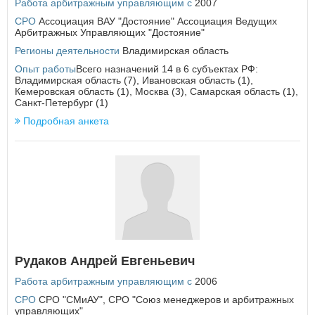
Работа арбитражным управляющим с
2007
Курская область
СРО
Ассоциация ВАУ "Достояние" Ассоциация Ведущих
Л
Арбитражных Управляющих "Достояние"
Ленинградская область
Регионы деятельности
Владимирская область
Липецкая область
Опыт работы
Всего назначений 14 в 6 субъектах РФ:
Владимирская область (7), Ивановская область (1),
М
Кемеровская область (1), Москва (3), Самарская область (1),
Магаданская область
Санкт-Петербург (1)
Москва
Подробная анкета
Московская область
×
Заголовок модального окна
Мурманская область
Н
Имя пользователя:
Ненецкий автономный округ
Нижегородская область
Новгородская область
Новосибирская область
Пароль:
Забыли пароль?
Рудаков Андрей Евгеньевич
О
Омская область
Работа арбитражным управляющим с
2006
Оренбургская область
СРО
СРО "СМиАУ"
,
СРО "Союз менеджеров и арбитражных
Орловская область
управляющих"