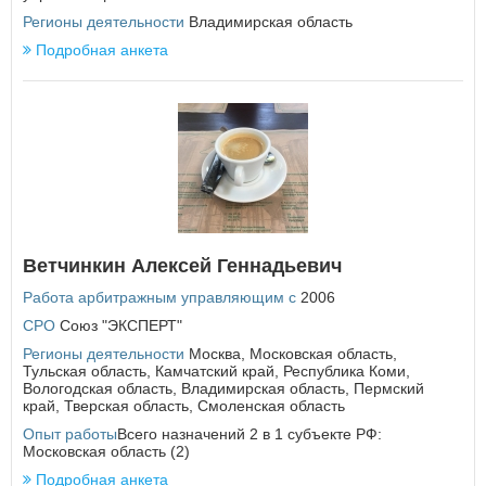
Регионы деятельности
Владимирская область
П
ВОЙТИ
Не запоминать меня
Подробная анкета
Пензенская область
Если вы АУ, то
зарегистрируйтесь
, если не можете войти, то
Пермский край
восстановите параль
либо отправьте заявку на
Приморский край
au-info@mail.ru
Псковская область
Р
Республика Адыгея
Республика Алтай
Республика Башкортостан
Ветчинкин Алексей Геннадьевич
Республика Бурятия
Республика Дагестан
Работа арбитражным управляющим с
2006
Республика Ингушетия
СРО
Союз "ЭКСПЕРТ"
Республика Калмыкия
Республика Карелия
Регионы деятельности
Москва
,
Московская область
,
Тульская область
,
Камчатский край
,
Республика Коми
,
Республика Коми
Вологодская область
,
Владимирская область
,
Пермский
Республика Крым
край
,
Тверская область
,
Смоленская область
Республика Марий Эл
Опыт работы
Всего назначений 2 в 1 субъекте РФ:
Республика Мордовия
Московская область (2)
Республика Саха (Якутия)
Подробная анкета
Республика Северная Осетия - Алания