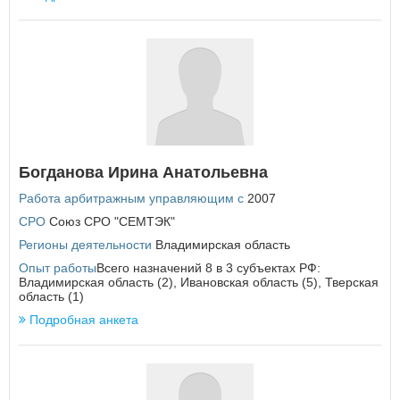
Республика Татарстан
Республика Тыва
Республика Хакасия
Ростовская область
Рязанская область
С
Самарская область
Санкт-Петербург
Саратовская область
Богданова Ирина Анатольевна
Сахалинская область
Работа арбитражным управляющим с
2007
Свердловская область
Севастополь
СРО
Союз СРО "СЕМТЭК"
Смоленская область
Регионы деятельности
Владимирская область
Ставропольский край
Опыт работы
Всего назначений 8 в 3 субъектах РФ:
Владимирская область (2), Ивановская область (5), Тверская
Т
область (1)
Тамбовская область
Подробная анкета
Тверская область
Томская область
Тульская область
Тюменская область