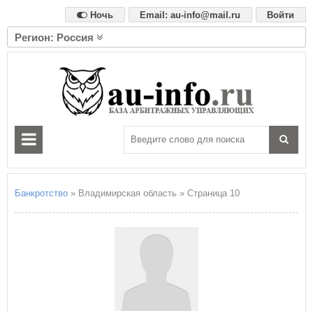
Ночь
Email: au-info@mail.ru
Войти
Регион: Россия
А
Алтайский край
Амурская область
Архангельская область
Астраханская область
Б
Белгородская область
Брянская область
Банкротство
» Владимирская область » Страница 10
В
Владимирская область
Волгоградская область
Вологодская область
Воронежская область
Е