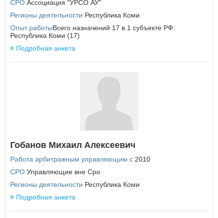
СРО
Ассоциация "УРСО АУ"
Регионы деятельности
П
Республика Коми
Опыт работы
Пензенская область
Всего назначений 17 в 1 субъекте РФ:
ВОЙТИ
Не запоминать меня
Республика Коми (17)
Пермский край
Приморский край
Подробная анкета
Если вы АУ, то
зарегистрируйтесь
, если не можете войти, то
Псковская область
восстановите параль
либо отправьте заявку на
au-info@mail.ru
Р
Республика Адыгея
Республика Алтай
Республика Башкортостан
Республика Бурятия
Республика Дагестан
Республика Ингушетия
Гобанов Михаил Алексеевич
Республика Калмыкия
Республика Карелия
Работа арбитражным управляющим с
2010
Республика Коми
СРО
Управляющие вне Сро
Республика Крым
Регионы деятельности
Республика Коми
Республика Марий Эл
Республика Мордовия
Подробная анкета
Республика Саха (Якутия)
Республика Северная Осетия - Алания