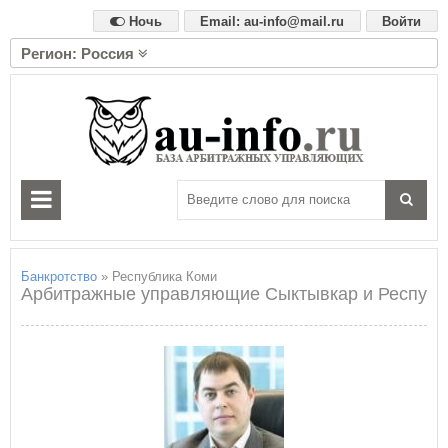
Ночь
Email: au-info@mail.ru
Войти
Регион: Россия
А
Алтайский край
Амурская область
Архангельская область
Астраханская область
Б
Белгородская область
Брянская область
Банкротство
» Республика Коми
Арбитражные управляющие Сыктывкар и Республ
В
Владимирская область
Волгоградская область
Вологодская область
Воронежская область
Е