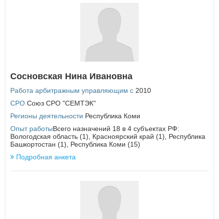
Республика Татарстан
Республика Тыва
Республика Хакасия
Ростовская область
Рязанская область
С
Самарская область
Сосновская Нина Ивановна
Санкт-Петербург
Работа арбитражным управляющим с
2010
Саратовская область
Сахалинская область
СРО
Союз СРО "СЕМТЭК"
Свердловская область
Регионы деятельности
Республика Коми
Севастополь
Опыт работы
Всего назначений 18 в 4 субъектах РФ:
Смоленская область
Вологодская область (1), Красноярский край (1), Республика
Ставропольский край
Башкортостан (1), Республика Коми (15)
Подробная анкета
Т
Тамбовская область
Тверская область
Томская область
Тульская область
Тюменская область