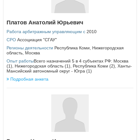
У
Удмуртская Республика
Платов Анатолий Юрьевич
Ульяновская область
Работа арбитражным управляющим с
2010
Х
СРО
Ассоциация "СГАУ"
Хабаровский край
Регионы деятельности
Республика Коми
,
Нижегородская
Ханты-Мансийский автономный округ - Югра
область
,
Москва
Опыт работы
Всего назначений 5 в 4 субъектах РФ: Москва
Ч
(1), Нижегородская область (1), Республика Коми (2), Ханты-
Мансийский автономный округ - Югра (1)
Челябинская область
Чеченская Республика
Подробная анкета
Чувашская Республика
Чукотский автономный округ
Я
Ямало-Ненецкий автономный округ
Ярославская область