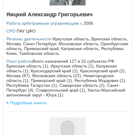
Еврейская автономная область
Яицкий Александр Григорьевич
З
Работа арбитражным управляющим с
2006
Забайкальский край
СРО
ПАУ ЦФО
И
Регионы деятельности
Иркутская область
,
Брянская область
,
Москва
,
Санкт-Петербург
,
Московская область
,
Оренбургская
Ивановская область
область
,
Приморский край
,
Калужская область
,
Республика
Иркутская область
Коми
,
Тамбовская область
Опыт работы
Всего назначений 127 в 15 субъектах РФ:
К
Брянская область (1), Иркутская область (1), Калужская
Кабардино-Балкарская Республика
область (1), Краснодарский край (1), Красноярский край (2),
Москва (87), Московская область (22), Нижегородская
Калининградская область
область (1), Приморский край (1), Республика Мордовия (1),
Калужская область
Республика Татарстан (1), Самарская область (2), Санкт-
Камчатский край
Петербург (4), Ставропольский край (1), Ханты-Мансийский
Карачаево-Черкесская Республика
автономный округ - Югра (1)
Кемеровская область
Подробная анкета
Кировская область
Костромская область
Краснодарский край
Красноярский край
Курганская область