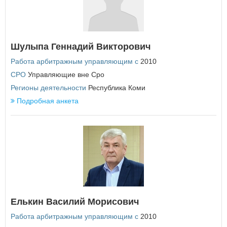
Курская область
Л
Ленинградская область
Липецкая область
Шулыпа Геннадий Викторович
М
Работа арбитражным управляющим с
2010
Магаданская область
СРО
Управляющие вне Сро
Москва
Регионы деятельности
Республика Коми
Московская область
Подробная анкета
Мурманская область
×
Заголовок модального окна
Н
Ненецкий автономный округ
Нижегородская область
Имя пользователя:
Новгородская область
Новосибирская область
О
Пароль:
Забыли пароль?
Елькин Василий Морисович
Омская область
Оренбургская область
Работа арбитражным управляющим с
2010
Орловская область