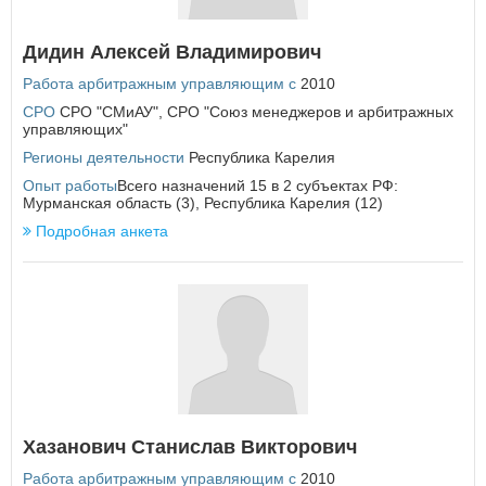
Еврейская автономная область
Дидин Алексей Владимирович
З
Работа арбитражным управляющим с
2010
Забайкальский край
СРО
СРО "СМиАУ"
,
СРО "Союз менеджеров и арбитражных
управляющих"
И
Регионы деятельности
Республика Карелия
Ивановская область
Иркутская область
Опыт работы
Всего назначений 15 в 2 субъектах РФ:
Мурманская область (3), Республика Карелия (12)
К
Подробная анкета
Кабардино-Балкарская Республика
Калининградская область
Калужская область
Камчатский край
Карачаево-Черкесская Республика
Кемеровская область
Кировская область
Костромская область
Краснодарский край
Хазанович Станислав Викторович
Красноярский край
Курганская область
Работа арбитражным управляющим с
2010