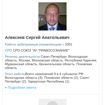
Республика Татарстан
Республика Тыва
Республика Хакасия
Ростовская область
Рязанская область
С
Самарская область
Алексеев Сергей Анатольевич
Санкт-Петербург
Саратовская область
Работа арбитражным управляющим с
2001
Сахалинская область
СРО
СРО СОЮЗ "АУ "ПРАВОСОЗНАНИЕ"
Свердловская область
Регионы деятельности
Санкт-Петербург
,
Вологодская
Севастополь
область
,
Москва
,
Московская область
,
Республика Карелия
,
Смоленская область
Мурманская область
,
Архангельская область
,
Псковская
Ставропольский край
область
Опыт работы
Всего назначений 9 в 4 субъектах РФ:
Т
Вологодская область (4), Псковская область (2), Санкт-
Петербург (2), Удмуртская Республика (1)
Тамбовская область
Подробная анкета
Тверская область
Томская область
Тульская область
Тюменская область