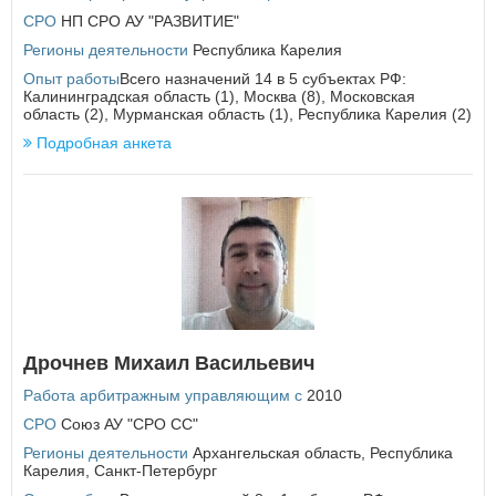
Курская область
СРО
НП СРО АУ "РАЗВИТИЕ"
Л
Регионы деятельности
Республика Карелия
Ленинградская область
Опыт работы
Всего назначений 14 в 5 субъектах РФ:
Липецкая область
Калининградская область (1), Москва (8), Московская
область (2), Мурманская область (1), Республика Карелия (2)
М
Подробная анкета
Магаданская область
Москва
Московская область
Мурманская область
Н
Ненецкий автономный округ
×
Заголовок модального окна
Нижегородская область
Новгородская область
Дрочнев Михаил Васильевич
Новосибирская область
Имя пользователя:
Работа арбитражным управляющим с
2010
О
СРО
Союз АУ "СРО СС"
Омская область
Регионы деятельности
Архангельская область
,
Республика
Оренбургская область
Пароль:
Карелия
,
Санкт-Петербург
Забыли пароль?
Орловская область