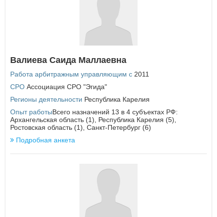
У
Удмуртская Республика
Ульяновская область
Х
Валиева Саида Маллаевна
Хабаровский край
Работа арбитражным управляющим с
2011
Ханты-Мансийский автономный округ - Югра
СРО
Ассоциация СРО "Эгида"
Ч
Регионы деятельности
Республика Карелия
Челябинская область
Опыт работы
Всего назначений 13 в 4 субъектах РФ:
Архангельская область (1), Республика Карелия (5),
Чеченская Республика
Ростовская область (1), Санкт-Петербург (6)
Чувашская Республика
Чукотский автономный округ
Подробная анкета
Я
Ямало-Ненецкий автономный округ
Ярославская область