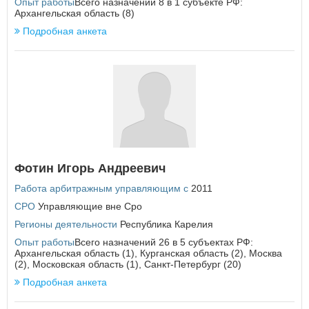
Опыт работы
Всего назначений 8 в 1 субъекте РФ:
Архангельская область (8)
П
Подробная анкета
Пензенская область
Пермский край
Приморский край
ВОЙТИ
Не запоминать меня
Псковская область
Если вы АУ, то
зарегистрируйтесь
, если не можете войти, то
Р
восстановите параль
либо отправьте заявку на
au-info@mail.ru
Республика Адыгея
Республика Алтай
Республика Башкортостан
Фотин Игорь Андреевич
Республика Бурятия
Республика Дагестан
Работа арбитражным управляющим с
2011
Республика Ингушетия
СРО
Управляющие вне Сро
Республика Калмыкия
Республика Карелия
Регионы деятельности
Республика Карелия
Республика Коми
Опыт работы
Всего назначений 26 в 5 субъектах РФ:
Республика Крым
Архангельская область (1), Курганская область (2), Москва
(2), Московская область (1), Санкт-Петербург (20)
Республика Марий Эл
Республика Мордовия
Подробная анкета
Республика Саха (Якутия)
Республика Северная Осетия - Алания