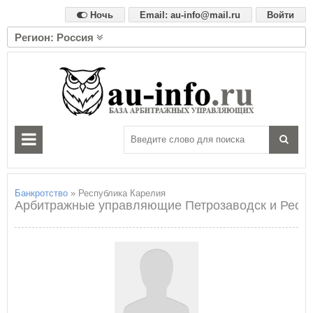
Ночь
Email: au-info@mail.ru
Войти
Регион: Россия
А
Алтайский край
Амурская область
Архангельская область
Астраханская область
Б
Белгородская область
Брянская область
Банкротство
» Республика Карелия
Арбитражные управляющие Петрозаводск и Респу
В
Владимирская область
Волгоградская область
Вологодская область
Воронежская область
Е