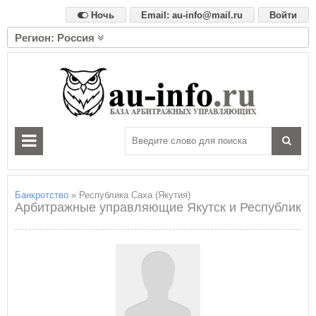
Ночь
Email: au-info@mail.ru
Войти
Регион: Россия
А
Алтайский край
Амурская область
Архангельская область
Астраханская область
Б
Белгородская область
Брянская область
Банкротство
» Республика Саха (Якутия)
Арбитражные управляющие Якутск и Республика С
В
Владимирская область
Волгоградская область
Вологодская область
Воронежская область
Е