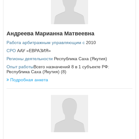
У
Удмуртская Республика
Ульяновская область
Андреева Марианна Матвеевна
Х
Работа арбитражным управляющим с
2010
Хабаровский край
Ханты-Мансийский автономный округ - Югра
СРО
ААУ «ЕВРАЗИЯ»
Регионы деятельности
Республика Саха (Якутия)
Ч
Опыт работы
Всего назначений 8 в 1 субъекте РФ:
Челябинская область
Республика Саха (Якутия) (8)
Чеченская Республика
Подробная анкета
Чувашская Республика
Чукотский автономный округ
Я
Ямало-Ненецкий автономный округ
Ярославская область