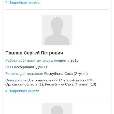
Подробная анкета
Республика Татарстан
Республика Тыва
Республика Хакасия
Ростовская область
Рязанская область
С
Самарская область
Санкт-Петербург
Саратовская область
Павлов Сергей Петрович
Сахалинская область
Свердловская область
Работа арбитражным управляющим с
2010
Севастополь
СРО
Ассоциация "ДМСО"
Смоленская область
Ставропольский край
Регионы деятельности
Республика Саха (Якутия)
Опыт работы
Всего назначений 14 в 2 субъектах РФ:
Т
Орловская область (1), Республика Саха (Якутия) (13)
Тамбовская область
Подробная анкета
Тверская область
Томская область
Тульская область
Тюменская область