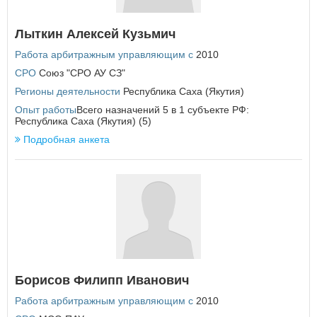
Еврейская автономная область
Лыткин Алексей Кузьмич
З
Работа арбитражным управляющим с
2010
Забайкальский край
СРО
Союз "СРО АУ СЗ"
И
Регионы деятельности
Республика Саха (Якутия)
Ивановская область
Опыт работы
Всего назначений 5 в 1 субъекте РФ:
Иркутская область
Республика Саха (Якутия) (5)
Подробная анкета
К
Кабардино-Балкарская Республика
Калининградская область
Калужская область
Камчатский край
Карачаево-Черкесская Республика
Кемеровская область
Кировская область
Костромская область
Борисов Филипп Иванович
Краснодарский край
Красноярский край
Работа арбитражным управляющим с
2010
Курганская область