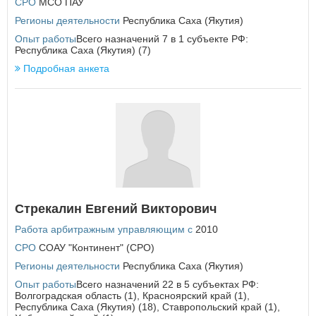
СРО
МСО ПАУ
Курская область
Регионы деятельности
Республика Саха (Якутия)
Л
Опыт работы
Всего назначений 7 в 1 субъекте РФ:
Ленинградская область
Республика Саха (Якутия) (7)
Липецкая область
Подробная анкета
М
Магаданская область
Москва
Московская область
Мурманская область
×
Заголовок модального окна
Н
Ненецкий автономный округ
Нижегородская область
Стрекалин Евгений Викторович
Имя пользователя:
Новгородская область
Работа арбитражным управляющим с
2010
Новосибирская область
СРО
СОАУ "Континент" (СРО)
О
Регионы деятельности
Республика Саха (Якутия)
Пароль:
Забыли пароль?
Омская область
Опыт работы
Всего назначений 22 в 5 субъектах РФ:
Оренбургская область
Волгоградская область (1), Красноярский край (1),
Республика Саха (Якутия) (18), Ставропольский край (1),
Орловская область