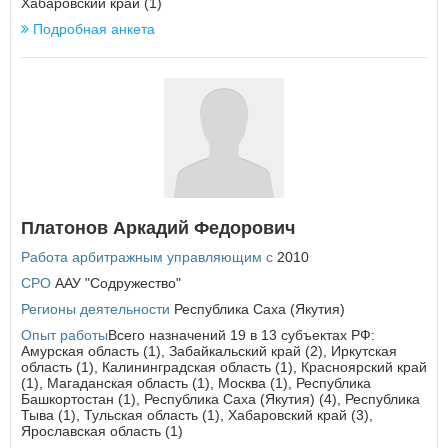
Хабаровский край (1)
Подробная анкета
П
Пензенская область
ВОЙТИ
Не запоминать меня
Пермский край
Приморский край
Если вы АУ, то
зарегистрируйтесь
, если не можете войти, то
Псковская область
восстановите параль
либо отправьте заявку на
au-info@mail.ru
Р
Республика Адыгея
Республика Алтай
Республика Башкортостан
Платонов Аркадий Федорович
Республика Бурятия
Работа арбитражным управляющим с
2010
Республика Дагестан
СРО
ААУ "Содружество"
Республика Ингушетия
Республика Калмыкия
Регионы деятельности
Республика Саха (Якутия)
Республика Карелия
Опыт работы
Всего назначений 19 в 13 субъектах РФ:
Республика Коми
Амурская область (1), Забайкальский край (2), Иркутская
Республика Крым
область (1), Калининградская область (1), Красноярский край
(1), Магаданская область (1), Москва (1), Республика
Республика Марий Эл
Башкортостан (1), Республика Саха (Якутия) (4), Республика
Республика Мордовия
Тыва (1), Тульская область (1), Хабаровский край (3),
Республика Саха (Якутия)
Ярославская область (1)
Республика Северная Осетия - Алания