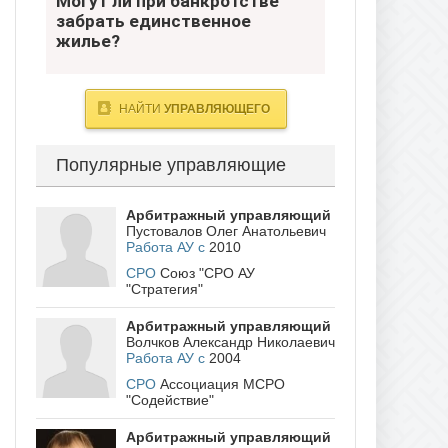
Могут ли при банкротстве
единственное жилье?
забрать единственное
жилье?
- Югра
НАЙТИ
УПРАВЛЯЮЩЕГО
Популярные управляющие
Арбитражный управляющий
Пустовалов Олег Анатольевич
Работа АУ с
2010
СРО
Союз "СРО АУ
"Стратегия"
Арбитражный управляющий
Волчков Александр Николаевич
Работа АУ с
2004
СРО
Ассоциация МСРО
"Содействие"
Арбитражный управляющий