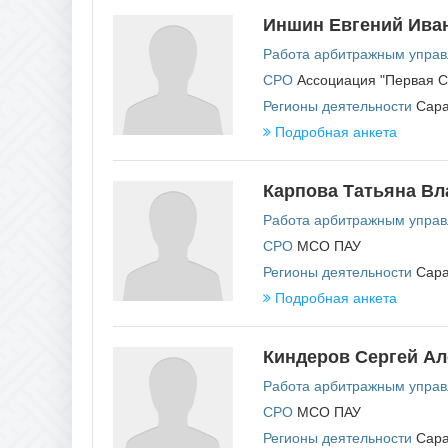
Забайкальский край
П
Иншин Евгений Ива
Пензе
И
Работа арбитражным упра
Пермс
Ивановская область
Примо
СРО
Ассоциация "Первая 
Иркутская область
Псков
Регионы деятельности
Сара
К
Р
Подробная анкета
Кабардино-Балкарская Республика
Респу
Калининградская область
Респу
Калужская область
Респу
Карпова Татьяна В
Камчатский край
Респу
Карачаево-Черкесская Республика
Работа арбитражным упра
Респу
Кемеровская область
Респу
СРО
МСО ПАУ
Кировская область
Респу
Костромская область
Регионы деятельности
Сара
Респу
Краснодарский край
Респу
Подробная анкета
Красноярский край
Респу
Курганская область
Респу
Курская область
Респу
Киндеров Сергей А
Респуб
Респу
Работа арбитражным упра
Респу
Респу
СРО
МСО ПАУ
Респу
Регионы деятельности
Сара
Росто