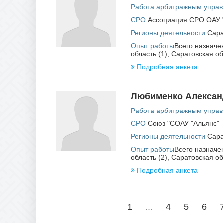
Работа арбитражным упра
СРО
Ассоциация СРО ОАУ 
Регионы деятельности
Сара
Опыт работы
Всего назначен
область (1), Саратовская об
Подробная анкета
Любименко Алексан
Работа арбитражным упра
СРО
Союз "СОАУ "Альянс"
Регионы деятельности
Сара
Опыт работы
Всего назначен
область (2), Саратовская об
Подробная анкета
1
...
4
5
6