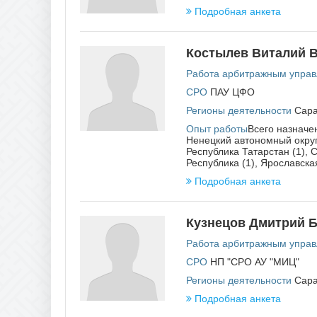
Рязан
Подробная анкета
Костылев Виталий 
Работа арбитражным упра
СРО
ПАУ ЦФО
Регионы деятельности
Сара
Опыт работы
Всего назначен
Ненецкий автономный округ 
Республика Татарстан (1), 
Республика (1), Ярославская
Подробная анкета
Кузнецов Дмитрий 
Работа арбитражным упра
СРО
НП "СРО АУ "МИЦ"
Регионы деятельности
Сара
Подробная анкета