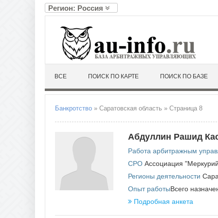
Регион: Россия
А
Л
Алтайский край
Ленин
Амурская область
Липец
Архангельская область
Астраханская область
М
ВСЕ
ПОИСК ПО КАРТЕ
ПОИСК ПО БАЗЕ
Магад
Б
Москв
Белгородская область
Моско
Брянская область
Мурма
Банкротство
» Саратовская область » Страница 8
В
Н
Владимирская область
Ненец
Абдуллин Рашид Ка
Волгоградская область
Нижег
Вологодская область
Новго
Работа арбитражным упра
Воронежская область
Новос
СРО
Ассоциация "Меркурий
Регионы деятельности
Сара
Е
О
Опыт работы
Всего назначен
Еврейская автономная область
Омска
Оренб
Подробная анкета
Орлов
З