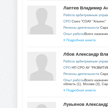
Лаптев Владимир А
Работа арбитражным упра
СРО
Союз "СОАУ "Альянс"
Регионы деятельности
Сара
Опыт работы
Всего назначен
Подробная анкета
Лбов Александр Вл
Работа арбитражным упра
СРО
НП СРО АУ "РАЗВИТИ
Регионы деятельности
Сара
Опыт работы
Всего назначен
область (1), Москва (3), Са
Подробная анкета
Лукьянов Александ