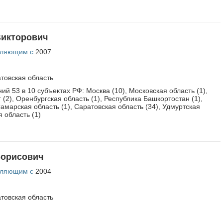
ская область
ВОЙТИ
Не запоминать меня
Если вы АУ, то
зарегистрируйтесь
, если не
Викторович
можете войти, то
восстановите параль
либо
отправьте заявку на
вляющим с
2007
au-info@mail.ru
товская область
ий 53 в 10 субъектах РФ: Москва (10), Московская область (1),
(2), Оренбургская область (1), Республика Башкортостан (1),
Самарская область (1), Саратовская область (34), Удмуртская
 область (1)
Борисович
вляющим с
2004
товская область