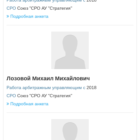
Работа арбитражным управляющим с
2018
СРО
Союз "СРО АУ "Стратегия"
П
Подробная анкета
Пензенская область
Пермский край
Приморский край
Псковская область
Р
Республика Адыгея
Республика Алтай
Республика Башкортостан
Республика Бурятия
Лозовой Михаил Михайлович
Республика Дагестан
Работа арбитражным управляющим с
2018
Республика Ингушетия
Республика Калмыкия
СРО
Союз "СРО АУ "Стратегия"
Республика Карелия
Подробная анкета
Республика Коми
Республика Крым
Республика Марий Эл
Республика Мордовия
Республика Саха (Якутия)
Республика Северная Осетия - Алания