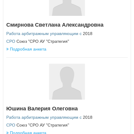
Республика Татарстан
Республика Тыва
Республика Хакасия
Ростовская область
Смирнова Светлана Александровна
Рязанская область
Работа арбитражным управляющим с
2018
С
СРО
Союз "СРО АУ "Стратегия"
Самарская область
Подробная анкета
Санкт-Петербург
Саратовская область
Сахалинская область
Свердловская область
Севастополь
Смоленская область
Ставропольский край
Т
Тамбовская область
Юшина Валерия Олеговна
Тверская область
Работа арбитражным управляющим с
2018
Томская область
Тульская область
СРО
Союз "СРО АУ "Стратегия"
Тюменская область
Подробная анкета