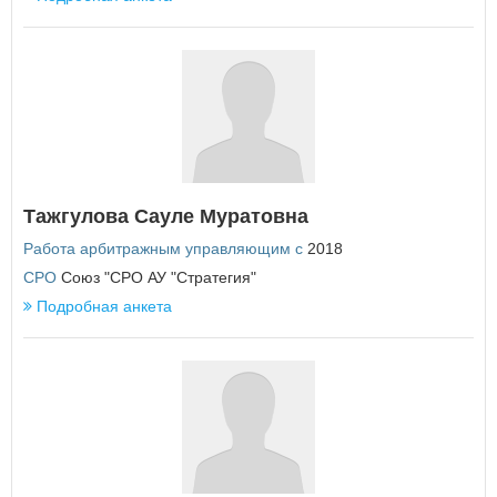
У
Удмуртская Республика
Ульяновская область
Х
Хабаровский край
Ханты-Мансийский автономный округ - Югра
Тажгулова Сауле Муратовна
Ч
Работа арбитражным управляющим с
2018
Челябинская область
Чеченская Республика
СРО
Союз "СРО АУ "Стратегия"
Чувашская Республика
Подробная анкета
Чукотский автономный округ
Я
Ямало-Ненецкий автономный округ
Ярославская область