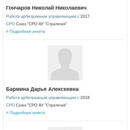
Еврейская автономная область
Гончаров Николай Николаевич
З
Работа арбитражным управляющим с
2017
Забайкальский край
СРО
Союз "СРО АУ "Стратегия"
Подробная анкета
И
Ивановская область
Иркутская область
К
Кабардино-Балкарская Республика
Калининградская область
Калужская область
Камчатский край
Бармина Дарья Алексеевна
Карачаево-Черкесская Республика
Кемеровская область
Работа арбитражным управляющим с
2018
Кировская область
СРО
Союз "СРО АУ "Стратегия"
Костромская область
Подробная анкета
Краснодарский край
Красноярский край
Курганская область