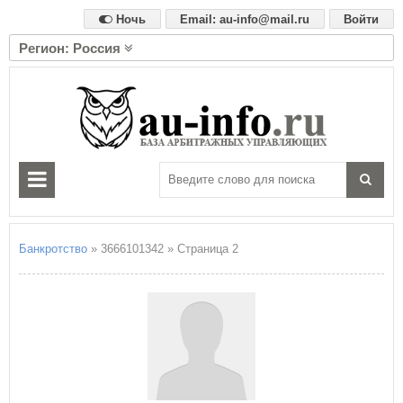
Ночь
Email: au-info@mail.ru
Войти
Регион: Россия
А
Алтайский край
Амурская область
Архангельская область
Астраханская область
Б
Белгородская область
Брянская область
Банкротство
» 3666101342 » Страница 2
В
Владимирская область
Волгоградская область
Вологодская область
Воронежская область
Е