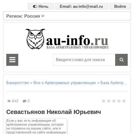
Ночь
Email: au-info@mail.ru
Войти
Регион: Россия
А
Алтайский край
Амурская область
Архангельская область
Астраханская область
Б
Белгородская область
Брянская область
Банкротство
»
Все о Арбитражных управляющих
»
База Арбитражны
В
Владимирская область
840
0
Волгоградская область
Севастьянов Николай Юрьевич
Вологодская область
Воронежская область
Если у вас есть информация об
арбитражном управляющем, которая
не отражена на нашем сайте, или в
Е
представленной на сайте информации