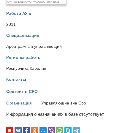
есть неточности, то сообщите нам.
Еврейская автономная область
Работа АУ с
З
Забайкальский край
2011
Специализация
И
×
Заголовок модального окна
Ивановская область
Арбитражный управляющий
Иркутская область
Регионы работы
Имя пользователя:
К
Республика Карелия
Кабардино-Балкарская Республика
Калининградская область
Контакты
Калужская область
Пароль:
Забыли пароль?
Камчатский край
Состоит в СРО
Карачаево-Черкесская Республика
Кемеровская область
Организация
Управляющие вне Сро
Кировская область
Костромская область
Информация о назначениях в базе отсутствует.
Краснодарский край
ВОЙТИ
Красноярский край
Не запоминать меня
Курганская область