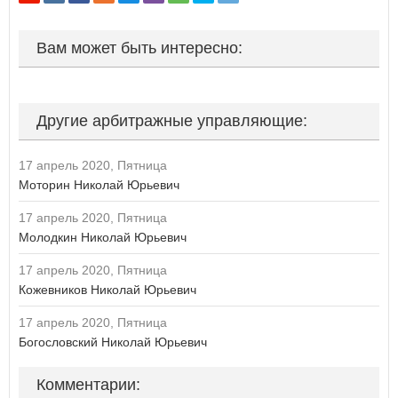
Курская область
Если вы АУ, то
зарегистрируйтесь
, если не можете войти, то
восстановите параль
либо отправьте заявку на
Л
au-info@mail.ru
Вам может быть интересно:
Ленинградская область
Липецкая область
М
Другие арбитражные управляющие:
Магаданская область
Москва
Московская область
17 апрель 2020, Пятница
Мурманская область
Моторин Николай Юрьевич
17 апрель 2020, Пятница
Н
Молодкин Николай Юрьевич
Ненецкий автономный округ
Нижегородская область
17 апрель 2020, Пятница
Новгородская область
Кожевников Николай Юрьевич
Новосибирская область
17 апрель 2020, Пятница
О
Богословский Николай Юрьевич
Омская область
Оренбургская область
Комментарии:
Орловская область