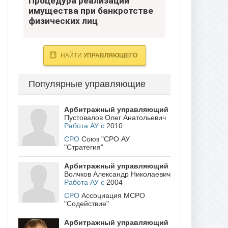
Процедура реализации
банкротстве физических лиц
имущества при банкротстве
физических лиц
- Югра
НАЙТИ
УПРАВЛЯЮЩЕГО
Популярные управляющие
Арбитражный управляющий
Пустовалов Олег Анатольевич
Работа АУ с
2010
СРО
Союз "СРО АУ
"Стратегия"
Арбитражный управляющий
Волчков Александр Николаевич
Работа АУ с
2004
СРО
Ассоциация МСРО
"Содействие"
Арбитражный управляющий