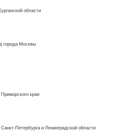
ская область
урганской области
д города Москвы
×
Заголовок модального окна
 Приморского края
Имя пользователя:
Пароль:
Забыли пароль?
Санкт-Петербурга и Ленинградской области