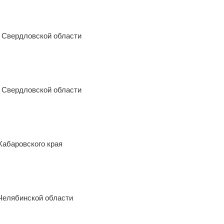
 Свердловской области
ВОЙТИ
Не запоминать меня
Если вы АУ, то
зарегистрируйтесь
, если не
можете войти, то
восстановите параль
либо
отправьте заявку на
au-info@mail.ru
 Свердловской области
абаровского края
Челябинской области