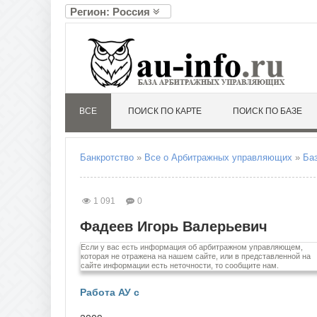
Регион: Россия
А
Л
Алтайский край
Ленин
Амурская область
Липец
Архангельская область
Астраханская область
М
ВСЕ
ПОИСК ПО КАРТЕ
ПОИСК ПО БАЗЕ
Магад
Б
Москв
Белгородская область
Моско
Брянская область
Мурма
Банкротство
»
Все о Арбитражных управляющих
»
Ба
В
Н
Владимирская область
Ненец
1 091
0
Волгоградская область
Нижег
Вологодская область
Новго
Фадеев Игорь Валерьевич
Воронежская область
Новос
Если у вас есть информация об арбитражном управляющем,
Е
О
которая не отражена на нашем сайте, или в представленной на
сайте информации есть неточности, то сообщите нам.
Еврейская автономная область
Омска
Оренб
Работа АУ с
Орлов
З