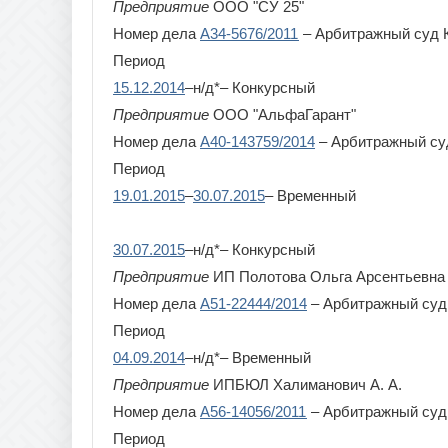
Предприятие
ООО "СУ 25"
Рязан
Номер дела
А34-5676/2011
– Арбитражный суд К
Период
15.12.2014
–н/д*– Конкурсный
Предприятие
ООО "АльфаГарант"
Номер дела
А40-143759/2014
– Арбитражный су
Период
19.01.2015
–
30.07.2015
– Временный
30.07.2015
–н/д*– Конкурсный
Предприятие
ИП Полотова Ольга Арсентьевна
Номер дела
А51-22444/2014
– Арбитражный суд
Период
04.09.2014
–н/д*– Временный
Предприятие
ИПБЮЛ Халиманович А. А.
Номер дела
А56-14056/2011
– Арбитражный суд 
Период