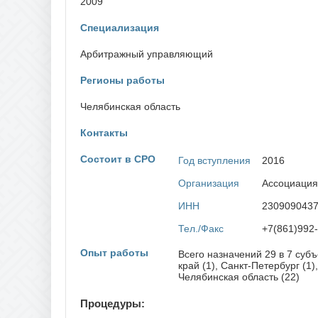
2009
Забайкальский край
П
Специализация
Пензе
И
Пермс
Ивановская область
Примо
Арбитражный управляющий
Иркутская область
Псков
Регионы работы
К
Р
Челябинская область
Кабардино-Балкарская Республика
Респу
Калининградская область
Респу
Калужская область
Контакты
Респу
Камчатский край
Респу
Карачаево-Черкесская Республика
Респу
Состоит в СРО
Год вступления
2016
Кемеровская область
Респу
Кировская область
Респу
Организация
Ассоциация
Костромская область
Респу
Краснодарский край
ИНН
230909043
Респу
Красноярский край
Респу
Курганская область
Тел./Факс
+7(861)992-
Респу
Курская область
Респу
Опыт работы
Всего назначений 29 в 7 субъ
Респуб
край (1), Санкт-Петербург (1)
Респу
Челябинская область (22)
Респу
Респу
Респу
Процедуры:
Росто