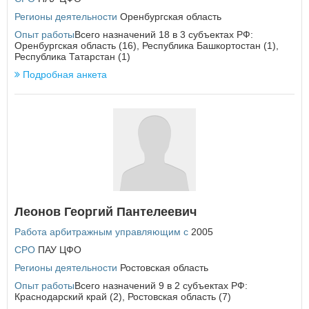
Курская область
Регионы деятельности
Оренбургская область
Л
Опыт работы
Всего назначений 18 в 3 субъектах РФ:
Ленинградская область
Оренбургская область (16), Республика Башкортостан (1),
Липецкая область
Республика Татарстан (1)
Подробная анкета
М
Магаданская область
Москва
×
Заголовок модального окна
Московская область
Мурманская область
Имя пользователя:
Н
Ненецкий автономный округ
Нижегородская область
Леонов Георгий Пантелеевич
Новгородская область
Пароль:
Забыли пароль?
Новосибирская область
Работа арбитражным управляющим с
2005
СРО
ПАУ ЦФО
О
Регионы деятельности
Ростовская область
Омская область
Опыт работы
Всего назначений 9 в 2 субъектах РФ:
Оренбургская область
Краснодарский край (2), Ростовская область (7)
Орловская область