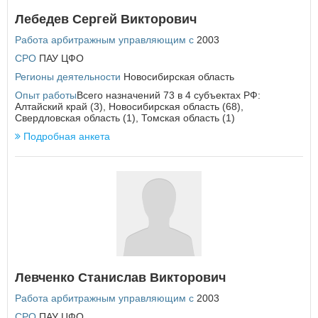
Еврейская автономная область
Лебедев Сергей Викторович
З
Работа арбитражным управляющим с
2003
Забайкальский край
СРО
ПАУ ЦФО
Регионы деятельности
Новосибирская область
И
Опыт работы
Всего назначений 73 в 4 субъектах РФ:
Ивановская область
Алтайский край (3), Новосибирская область (68),
Свердловская область (1), Томская область (1)
Иркутская область
Подробная анкета
К
Кабардино-Балкарская Республика
Калининградская область
Калужская область
Камчатский край
Карачаево-Черкесская Республика
Кемеровская область
Кировская область
Костромская область
Левченко Станислав Викторович
Краснодарский край
Красноярский край
Работа арбитражным управляющим с
2003
Курганская область
СРО
ПАУ ЦФО