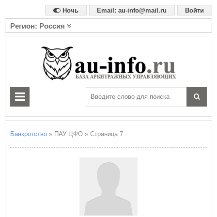
Ночь
Email: au-info@mail.ru
Войти
Регион: Россия
А
Алтайский край
Амурская область
Архангельская область
Астраханская область
Б
Белгородская область
Брянская область
Банкротство
» ПАУ ЦФО » Страница 7
В
Владимирская область
Волгоградская область
Вологодская область
Воронежская область
Е