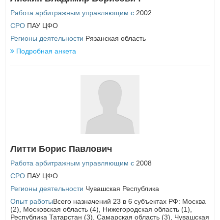
Работа арбитражным управляющим с
2002
У
СРО
ПАУ ЦФО
Удмуртская Республика
Ульяновская область
Регионы деятельности
Рязанская область
Подробная анкета
Х
Хабаровский край
Ханты-Мансийский автономный округ - Югра
Ч
Челябинская область
Чеченская Республика
Чувашская Республика
Чукотский автономный округ
Литти Борис Павлович
Я
Работа арбитражным управляющим с
2008
Ямало-Ненецкий автономный округ
СРО
ПАУ ЦФО
Ярославская область
Регионы деятельности
Чувашская Республика
Опыт работы
Всего назначений 23 в 6 субъектах РФ: Москва
(2), Московская область (4), Нижегородская область (1),
Республика Татарстан (3), Самарская область (3), Чувашская