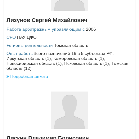
Республика Татарстан
Республика Тыва
Республика Хакасия
Лизунов Сергей Михайлович
Ростовская область
Работа арбитражным управляющим с
2006
Рязанская область
СРО
ПАУ ЦФО
С
Регионы деятельности
Томская область
Самарская область
Санкт-Петербург
Опыт работы
Всего назначений 16 в 5 субъектах РФ:
Саратовская область
Иркутская область (1), Кемеровская область (1),
Новосибирская область (1), Псковская область (1), Томская
Сахалинская область
область (12)
Свердловская область
Подробная анкета
Севастополь
Смоленская область
Ставропольский край
Т
Тамбовская область
Тверская область
Томская область
Тульская область
Тюменская область
Лискин Владимир Борисович