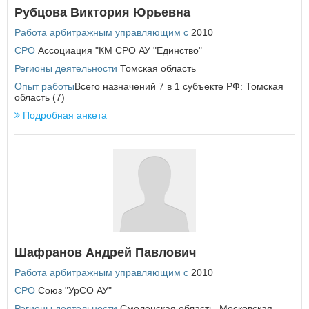
Рубцова Виктория Юрьевна
У
Работа арбитражным управляющим с
2010
Удмуртская Республика
СРО
Ульяновская область
Ассоциация "КМ СРО АУ "Единство"
Регионы деятельности
Томская область
Х
Опыт работы
Всего назначений 7 в 1 субъекте РФ: Томская
Хабаровский край
область (7)
Ханты-Мансийский автономный округ - Югра
Подробная анкета
Ч
Челябинская область
Чеченская Республика
Чувашская Республика
Чукотский автономный округ
Я
Ямало-Ненецкий автономный округ
Шафранов Андрей Павлович
Ярославская область
Работа арбитражным управляющим с
2010
СРО
Союз "УрСО АУ"
Регионы деятельности
Смоленская область
,
Московская