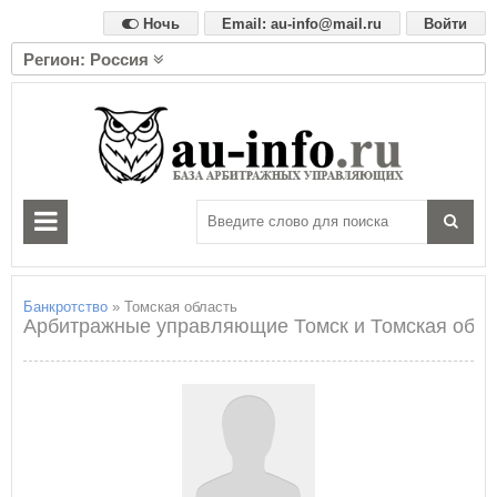
Ночь
Email: au-info@mail.ru
Войти
Регион: Россия
А
Алтайский край
Амурская область
Архангельская область
Астраханская область
Б
Белгородская область
Брянская область
Банкротство
» Томская область
Арбитражные управляющие Томск и Томская обла
В
Владимирская область
Волгоградская область
Вологодская область
Воронежская область
Е