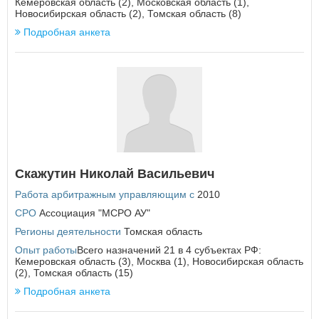
Кемеровская область (2), Московская область (1),
Новосибирская область (2), Томская область (8)
П
ВОЙТИ
Не запоминать меня
Подробная анкета
Пензенская область
Пермский край
Если вы АУ, то
зарегистрируйтесь
, если не можете войти, то
Приморский край
восстановите параль
либо отправьте заявку на
Псковская область
au-info@mail.ru
Р
Республика Адыгея
Республика Алтай
Республика Башкортостан
Скажутин Николай Васильевич
Республика Бурятия
Республика Дагестан
Работа арбитражным управляющим с
2010
Республика Ингушетия
СРО
Ассоциация "МСРО АУ"
Республика Калмыкия
Республика Карелия
Регионы деятельности
Томская область
Республика Коми
Опыт работы
Всего назначений 21 в 4 субъектах РФ:
Республика Крым
Кемеровская область (3), Москва (1), Новосибирская область
(2), Томская область (15)
Республика Марий Эл
Республика Мордовия
Подробная анкета
Республика Саха (Якутия)
Республика Северная Осетия - Алания