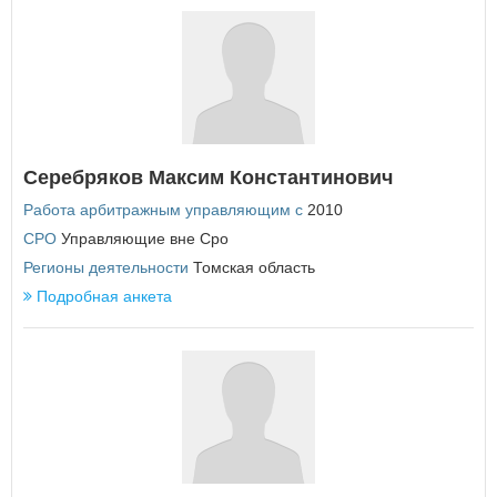
Республика Татарстан
Республика Тыва
Республика Хакасия
Ростовская область
Рязанская область
С
Самарская область
Серебряков Максим Константинович
Санкт-Петербург
Саратовская область
Работа арбитражным управляющим с
2010
Сахалинская область
СРО
Управляющие вне Сро
Свердловская область
Регионы деятельности
Томская область
Севастополь
Подробная анкета
Смоленская область
Ставропольский край
Т
Тамбовская область
Тверская область
Томская область
Тульская область
Тюменская область