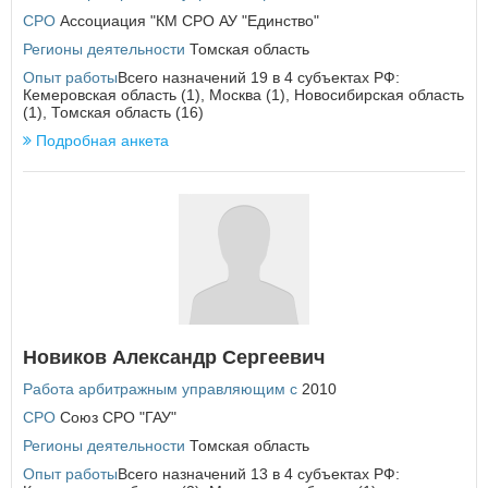
Курская область
СРО
Ассоциация "КМ СРО АУ "Единство"
Л
Регионы деятельности
Томская область
Ленинградская область
Опыт работы
Всего назначений 19 в 4 субъектах РФ:
Липецкая область
Кемеровская область (1), Москва (1), Новосибирская область
(1), Томская область (16)
М
Подробная анкета
Магаданская область
Москва
Московская область
Мурманская область
×
Заголовок модального окна
Н
Ненецкий автономный округ
Имя пользователя:
Нижегородская область
Новгородская область
Новиков Александр Сергеевич
Новосибирская область
Работа арбитражным управляющим с
2010
Пароль:
Забыли пароль?
О
СРО
Союз СРО "ГАУ"
Омская область
Регионы деятельности
Томская область
Оренбургская область
Опыт работы
Всего назначений 13 в 4 субъектах РФ:
Орловская область