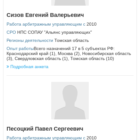
Еврейская автономная область
Сизов Евгений Валерьевич
З
Работа арбитражным управляющим с
2010
Забайкальский край
СРО
НПС СОПАУ "Альянс управляющих"
И
Регионы деятельности
Томская область
Ивановская область
Опыт работы
Всего назначений 17 в 5 субъектах РФ:
Иркутская область
Краснодарский край (1), Москва (2), Новосибирская область
(3), Свердловская область (1), Томская область (10)
К
Подробная анкета
Кабардино-Балкарская Республика
Калининградская область
Калужская область
Камчатский край
Карачаево-Черкесская Республика
Кемеровская область
Кировская область
Костромская область
Краснодарский край
Песоцкий Павел Сергеевич
Красноярский край
Курганская область
Работа арбитражным управляющим с
2010