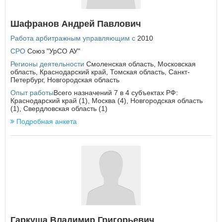
Еврейская автономная область
Шафранов Андрей Павлович
З
Работа арбитражным управляющим с
2010
Забайкальский край
СРО
Союз "УрСО АУ"
И
Регионы деятельности
Смоленская область
,
Московская
область
,
Краснодарский край
,
Томская область
,
Санкт-
Ивановская область
Петербург
,
Новгородская область
Иркутская область
Опыт работы
Всего назначений 7 в 4 субъектах РФ:
Краснодарский край (1), Москва (4), Новгородская область
К
(1), Свердловская область (1)
Кабардино-Балкарская Республика
Подробная анкета
Калининградская область
Калужская область
Камчатский край
Карачаево-Черкесская Республика
Кемеровская область
Кировская область
Костромская область
Краснодарский край
Красноярский край
Курганская область
Гаркуша Владимир Григорьевич