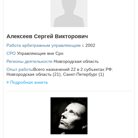
Республика Татарстан
Республика Тыва
Республика Хакасия
Ростовская область
Рязанская область
Алексеев Сергей Викторович
С
Работа арбитражным управляющим с
Самарская область
2002
Санкт-Петербург
СРО
Управляющие вне Сро
Саратовская область
Регионы деятельности
Новгородская область
Сахалинская область
Опыт работы
Всего назначений 22 в 2 субъектах РФ:
Свердловская область
Новгородская область (21), Санкт-Петербург (1)
Севастополь
Подробная анкета
Смоленская область
Ставропольский край
Т
Тамбовская область
Тверская область
Томская область
Тульская область
Тюменская область