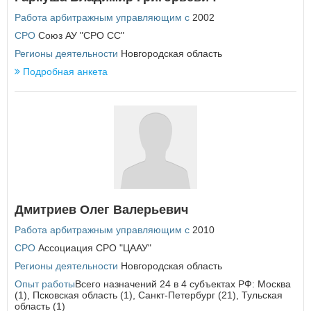
Курская область
Работа арбитражным управляющим с
2002
Л
СРО
Союз АУ "СРО СС"
Ленинградская область
Регионы деятельности
Липецкая область
Новгородская область
Подробная анкета
М
Магаданская область
Москва
Московская область
Мурманская область
×
Заголовок модального окна
Н
Ненецкий автономный округ
Имя пользователя:
Нижегородская область
Дмитриев Олег Валерьевич
Новгородская область
Работа арбитражным управляющим с
Новосибирская область
2010
СРО
Ассоциация СРО "ЦААУ"
Пароль:
Забыли пароль?
О
Регионы деятельности
Новгородская область
Омская область
Опыт работы
Всего назначений 24 в 4 субъектах РФ: Москва
Оренбургская область
(1), Псковская область (1), Санкт-Петербург (21), Тульская
Орловская область
область (1)