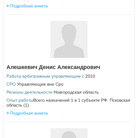
Подробная анкета
П
ВОЙТИ
Не запоминать меня
Пензенская область
Пермский край
Если вы АУ, то
зарегистрируйтесь
, если не можете войти, то
Приморский край
восстановите параль
либо отправьте заявку на
Псковская область
au-info@mail.ru
Р
Республика Адыгея
Республика Алтай
Алешкевич Денис Александрович
Республика Башкортостан
Республика Бурятия
Работа арбитражным управляющим с
2010
Республика Дагестан
СРО
Управляющие вне Сро
Республика Ингушетия
Регионы деятельности
Новгородская область
Республика Калмыкия
Республика Карелия
Опыт работы
Всего назначений 1 в 1 субъекте РФ: Псковская
область (1)
Республика Коми
Республика Крым
Подробная анкета
Республика Марий Эл
Республика Мордовия
Республика Саха (Якутия)
Республика Северная Осетия - Алания