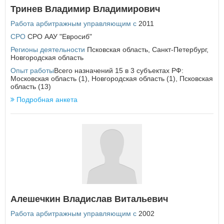
Тринев Владимир Владимирович
У
Работа арбитражным управляющим с
2011
Удмуртская Республика
СРО
Ульяновская область
СРО ААУ "Евросиб"
Регионы деятельности
Псковская область
,
Санкт-Петербург
,
Х
Новгородская область
Хабаровский край
Опыт работы
Всего назначений 15 в 3 субъектах РФ:
Московская область (1), Новгородская область (1), Псковская
Ханты-Мансийский автономный округ - Югра
область (13)
Подробная анкета
Ч
Челябинская область
Чеченская Республика
Чувашская Республика
Чукотский автономный округ
Я
Ямало-Ненецкий автономный округ
Ярославская область
Алешечкин Владислав Витальевич
Работа арбитражным управляющим с
2002