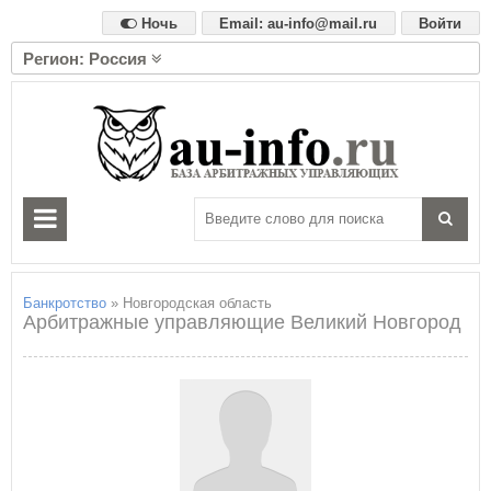
Ночь
Email: au-info@mail.ru
Войти
Регион: Россия
А
Алтайский край
Амурская область
Архангельская область
Астраханская область
Б
Белгородская область
Брянская область
Банкротство
» Новгородская область
Арбитражные управляющие Великий Новгород и Н
В
Владимирская область
Волгоградская область
Вологодская область
Воронежская область
Е