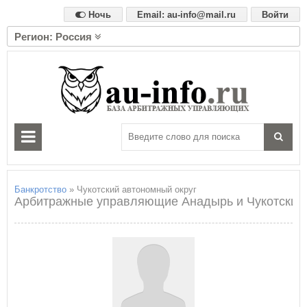
Ночь
Email: au-info@mail.ru
Войти
Регион: Россия
А
Алтайский край
Амурская область
Архангельская область
Астраханская область
Б
Белгородская область
Брянская область
Банкротство
» Чукотский автономный округ
Арбитражные управляющие Анадырь и Чукотский 
В
Владимирская область
Волгоградская область
Вологодская область
Воронежская область
Е