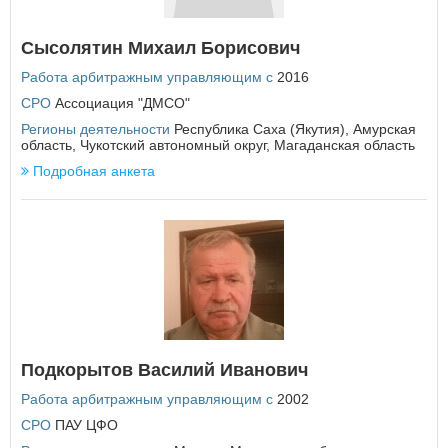
Еврейская автономная область
Сысолятин Михаил Борисович
З
Работа арбитражным управляющим с
2016
Забайкальский край
×
Заголовок модального окна
СРО
Ассоциация "ДМСО"
И
Регионы деятельности
Республика Саха (Якутия)
,
Амурская
область
,
Чукотский автономный округ
,
Магаданская область
Ивановская область
Имя пользователя:
Иркутская область
Подробная анкета
К
Кабардино-Балкарская Республика
Пароль:
Забыли пароль?
Калининградская область
Калужская область
Камчатский край
Карачаево-Черкесская Республика
Кемеровская область
Кировская область
ВОЙТИ
Не запоминать меня
Подкорытов Василий Иванович
Костромская область
Краснодарский край
Работа арбитражным управляющим с
2002
Если вы АУ, то
зарегистрируйтесь
, если не можете войти, то
Красноярский край
СРО
ПАУ ЦФО
восстановите параль
либо отправьте заявку на
Курганская область
au-info@mail.ru