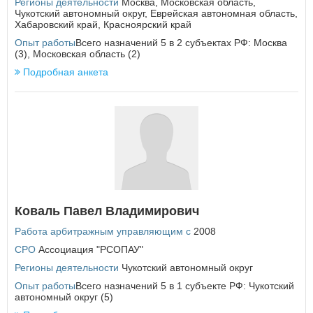
Регионы деятельности
Москва
,
Московская область
,
Курская область
Чукотский автономный округ
,
Еврейская автономная область
,
Л
Хабаровский край
,
Красноярский край
Ленинградская область
Опыт работы
Всего назначений 5 в 2 субъектах РФ: Москва
(3), Московская область (2)
Липецкая область
Подробная анкета
М
Магаданская область
Москва
Московская область
Мурманская область
Н
Ненецкий автономный округ
Нижегородская область
Коваль Павел Владимирович
Новгородская область
Работа арбитражным управляющим с
Новосибирская область
2008
СРО
Ассоциация "РСОПАУ"
О
Регионы деятельности
Чукотский автономный округ
Омская область
Опыт работы
Всего назначений 5 в 1 субъекте РФ: Чукотский
Оренбургская область
автономный округ (5)
Орловская область