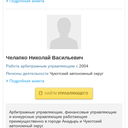
Подробная анкета
П
Пензенская область
Пермский край
Приморский край
Псковская область
Р
Республика Адыгея
Челапко Николай Васильевич
Республика Алтай
Республика Башкортостан
Работа арбитражным управляющим с
2004
Республика Бурятия
Регионы деятельности
Чукотский автономный округ
Республика Дагестан
Подробная анкета
Республика Ингушетия
Республика Калмыкия
Республика Карелия
НАЙТИ
УПРАВЛЯЮЩЕГО
Республика Коми
Республика Крым
Республика Марий Эл
Арбитражные управляющие, финансовые управляющие
Республика Мордовия
и конкурсные управляющие работающие
преимущественно в городе Анадырь и Чукотский
Республика Саха (Якутия)
автономный округ.
Республика Северная Осетия - Алания