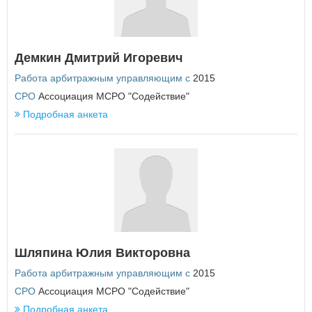
Республика Татарстан
Республика Тыва
Республика Хакасия
Ростовская область
Демкин Дмитрий Игоревич
Рязанская область
Работа арбитражным управляющим с
2015
С
СРО
Ассоциация МСРО "Содействие"
Самарская область
Подробная анкета
Санкт-Петербург
Саратовская область
Сахалинская область
Свердловская область
Севастополь
Смоленская область
Ставропольский край
Т
Тамбовская область
Шляпина Юлия Викторовна
Тверская область
Работа арбитражным управляющим с
2015
Томская область
Тульская область
СРО
Ассоциация МСРО "Содействие"
Тюменская область
Подробная анкета