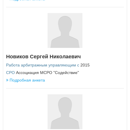
У
Удмуртская Республика
Ульяновская область
Х
Хабаровский край
Ханты-Мансийский автономный округ - Югра
Новиков Сергей Николаевич
Ч
Работа арбитражным управляющим с
2015
Челябинская область
Чеченская Республика
СРО
Ассоциация МСРО "Содействие"
Чувашская Республика
Подробная анкета
Чукотский автономный округ
Я
Ямало-Ненецкий автономный округ
Ярославская область