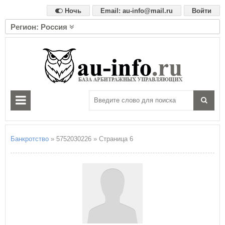
Ночь
Email: au-info@mail.ru
Войти
Регион: Россия
А
Алтайский край
Амурская область
Архангельская область
Астраханская область
Б
Белгородская область
Брянская область
Банкротство
» 5752030226 » Страница 6
В
Владимирская область
Волгоградская область
Вологодская область
Воронежская область
Е