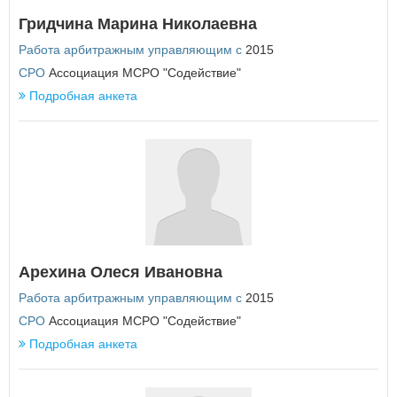
Еврейская автономная область
Гридчина Марина Николаевна
З
Работа арбитражным управляющим с
2015
Забайкальский край
СРО
Ассоциация МСРО "Содействие"
Подробная анкета
И
Ивановская область
Иркутская область
К
Кабардино-Балкарская Республика
Калининградская область
Калужская область
Камчатский край
Арехина Олеся Ивановна
Карачаево-Черкесская Республика
Кемеровская область
Работа арбитражным управляющим с
2015
Кировская область
СРО
Ассоциация МСРО "Содействие"
Костромская область
Подробная анкета
Краснодарский край
Красноярский край
Курганская область