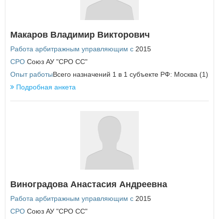
au-info@mail.ru
П
Пензенская область
Макаров Владимир Викторович
Пермский край
Приморский край
Работа арбитражным управляющим с
2015
Псковская область
СРО
Союз АУ "СРО СС"
Опыт работы
Всего назначений 1 в 1 субъекте РФ: Москва (1)
Р
Подробная анкета
Республика Адыгея
Республика Алтай
Республика Башкортостан
Республика Бурятия
Республика Дагестан
Республика Ингушетия
Республика Калмыкия
Республика Карелия
Республика Коми
Республика Крым
Виноградова Анастасия Андреевна
Республика Марий Эл
Республика Мордовия
Работа арбитражным управляющим с
2015
Республика Саха (Якутия)
СРО
Союз АУ "СРО СС"
Республика Северная Осетия - Алания