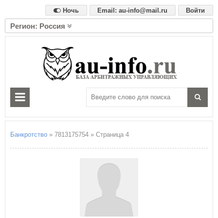
Ночь
Email: au-info@mail.ru
Войти
Регион: Россия
А
Алтайский край
Амурская область
Архангельская область
Астраханская область
Б
Белгородская область
Брянская область
Банкротство
» 7813175754 » Страница 4
В
Владимирская область
Волгоградская область
Вологодская область
Воронежская область
Е