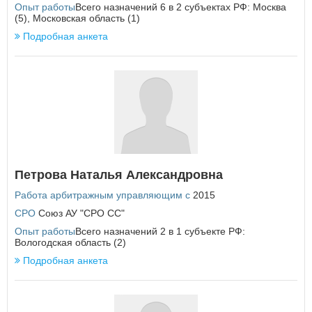
Опыт работы
Всего назначений 6 в 2 субъектах РФ: Москва
Республика Татарстан
(5), Московская область (1)
Республика Тыва
Подробная анкета
Республика Хакасия
Ростовская область
Рязанская область
С
Самарская область
Санкт-Петербург
Саратовская область
Сахалинская область
Свердловская область
Севастополь
Петрова Наталья Александровна
Смоленская область
Работа арбитражным управляющим с
2015
Ставропольский край
СРО
Союз АУ "СРО СС"
Т
Опыт работы
Всего назначений 2 в 1 субъекте РФ:
Вологодская область (2)
Тамбовская область
Подробная анкета
Тверская область
Томская область
Тульская область
Тюменская область