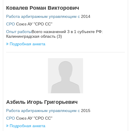
Еврейская автономная область
Ковалев Роман Викторович
З
Работа арбитражным управляющим с
2014
Забайкальский край
СРО
Союз АУ "СРО СС"
Опыт работы
Всего назначений 3 в 1 субъекте РФ:
И
Калининградская область (3)
Ивановская область
Подробная анкета
Иркутская область
К
Кабардино-Балкарская Республика
Калининградская область
Калужская область
Камчатский край
Карачаево-Черкесская Республика
Кемеровская область
Азбиль Игорь Григорьевич
Кировская область
Костромская область
Работа арбитражным управляющим с
2015
Краснодарский край
СРО
Союз АУ "СРО СС"
Красноярский край
Подробная анкета
Курганская область