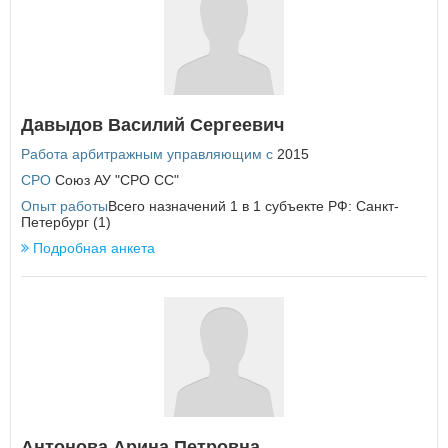
У
Удмуртская Республика
Ульяновская область
Х
Давыдов Василий Сергеевич
Хабаровский край
Работа арбитражным управляющим с
2015
Ханты-Мансийский автономный округ - Югра
СРО
Союз АУ "СРО СС"
Ч
Опыт работы
Всего назначений 1 в 1 субъекте РФ: Санкт-
Петербург (1)
Челябинская область
Чеченская Республика
Подробная анкета
Чувашская Республика
Чукотский автономный округ
Я
Ямало-Ненецкий автономный округ
Ярославская область
Антонова Арина Петровна